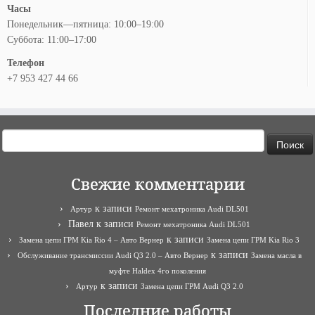
Часы
Понедельник—пятница: 10:00–19:00
Суббота: 11:00–17:00
Телефон
+7 953 427 44 66
Найти:
Свежие комментарии
к записи
Артур
Ремонт мехатроника Audi DL501
Павел
к записи
Ремонт мехатроника Audi DL501
к записи
Замена цепи ГРМ Kia Rio 4 – Авто Вернер
Замена цепи ГРМ Kia Rio 3
к записи
Обслуживание трансмиссии Audi Q3 2.0 – Авто Вернер
Замена масла в
муфте Haldex 4го поколения
к записи
Артур
Замена цепи ГРМ Audi Q3 2.0
Последние работы