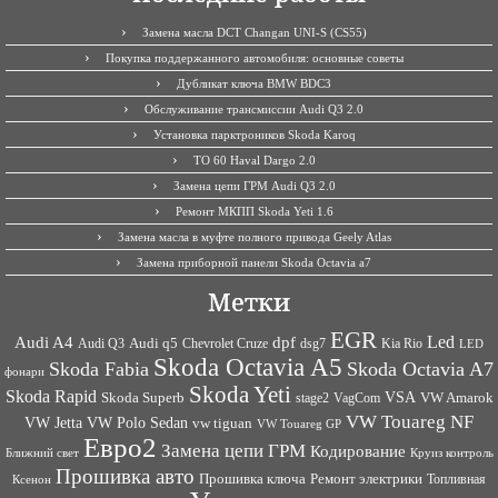
Замена масла DCT Changan UNI-S (CS55)
Покупка поддержанного автомобиля: основные советы
Дубликат ключа BMW BDC3
Обслуживание трансмиссии Audi Q3 2.0
Установка парктроников Skoda Karoq
ТО 60 Haval Dargo 2.0
Замена цепи ГРМ Audi Q3 2.0
Ремонт МКПП Skoda Yeti 1.6
Замена масла в муфте полного привода Geely Atlas
Замена приборной панели Skoda Octavia a7
Метки
EGR
Led
Audi A4
dpf
Audi q5
dsg7
Kia Rio
Audi Q3
Chevrolet Cruze
LED
Skoda Octavia A5
Skoda Fabia
Skoda Octavia A7
фонари
Skoda Yeti
Skoda Rapid
VSA
Skoda Superb
VagCom
VW Amarok
stage2
VW Touareg NF
VW Jetta
VW Polo Sedan
vw tiguan
VW Touareg GP
Евро2
Замена цепи ГРМ
Кодирование
Ближний свет
Круиз контроль
Прошивка авто
Прошивка ключа
Ремонт электрики
Топливная
Ксенон