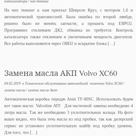
катализатора
/
чип тюнинг
На чип тюнинг к нам приехал Шевроле Круз, с мотором 1,6 и
автоматической трансмиссией. Была ошибка по второй лямбде,
решено было не менять запчасти, а прошить под ЕВРО2.
Программно отключаем ДК2, обманка не требуется. Контроль
катализатора также отключаем и увеличиваем мощность двигателя.
Все работы выполняются через OBD2 и вскрытие блока […]
Замена масла АКП Volvo XC60
04.02.2019
в
Техническое обслуживание автомобилей
помечено
Volvo XC60
/
замена масла
/
замена масла Акпп
Автоматическая коробка передач Aisin TF-80SC. Использовать будем
вот такое масло: Valvoline ATF. Для частичной замены необходимо 4
литра масла. Так же необходимо 3 уплотнительных кольца. На фото
выше видно, что была течь масла из под пробки, так как дилерский
сервис не установил уплотнительную шайбу под пробку уровень.
Для того, что […]