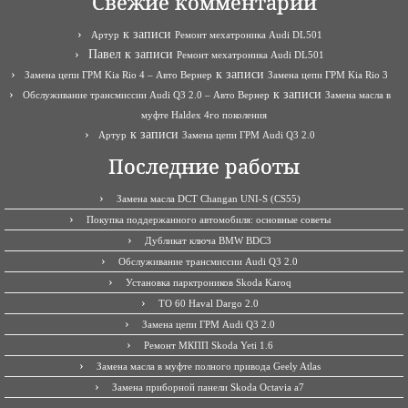
Свежие комментарии
к записи
Артур
Ремонт мехатроника Audi DL501
Павел
к записи
Ремонт мехатроника Audi DL501
к записи
Замена цепи ГРМ Kia Rio 4 – Авто Вернер
Замена цепи ГРМ Kia Rio 3
к записи
Обслуживание трансмиссии Audi Q3 2.0 – Авто Вернер
Замена масла в
муфте Haldex 4го поколения
к записи
Артур
Замена цепи ГРМ Audi Q3 2.0
Последние работы
Замена масла DCT Changan UNI-S (CS55)
Покупка поддержанного автомобиля: основные советы
Дубликат ключа BMW BDC3
Обслуживание трансмиссии Audi Q3 2.0
Установка парктроников Skoda Karoq
ТО 60 Haval Dargo 2.0
Замена цепи ГРМ Audi Q3 2.0
Ремонт МКПП Skoda Yeti 1.6
Замена масла в муфте полного привода Geely Atlas
Замена приборной панели Skoda Octavia a7