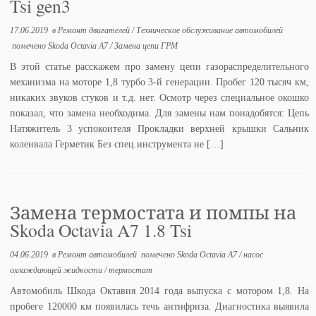
Tsi gen3
17.06.2019
в
Ремонт двигателей
/
Техническое обслуживание автомобилей
помечено
Skoda Octavia A7
/
Замена цепи ГРМ
В этой статье расскажем про замену цепи газораспределительного
механизма на моторе 1,8 турбо 3-й генерации. Пробег 120 тысяч км,
никаких звуков стуков и т.д. нет. Осмотр через специальное окошко
показал, что замена необходима. Для замены нам понадобятся: Цепь
Натяжитель 3 успокоителя Прокладки верхней крышки Сальник
коленвала Герметик Без спец.инструмента не […]
Замена термостата и помпы на
Skoda Octavia A7 1.8 Tsi
04.06.2019
в
Ремонт автомобилей
помечено
Skoda Octavia A7
/
насос
охлаждающей жидкости
/
термостат
Автомобиль Шкода Октавия 2014 года выпуска с мотором 1,8. На
пробеге 120000 км появилась течь антифриза. Диагностика выявила