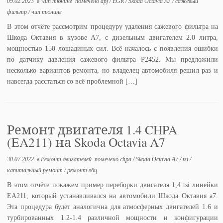
09.02.2023
в
Чип тюнинг
помечено
dpf
/
EGR
/
Skoda Octavia A7
/
сажевый
фильтр
/
чип тюнинг
В этом отчёте рассмотрим процедуру удаления сажевого фильтра на
Шкода Октавия в кузове А7, с дизельным двигателем 2.0 литра,
мощностью 150 лошадиных сил. Всё началось с появления ошибки
по датчику давления сажевого фильтра P2452. Мы предложили
несколько вариантов ремонта, но владелец автомобиля решил раз и
навсегда расстаться со всё проблемной […]
Ремонт двигателя 1.4 CHPA
(EA211) на Skoda Octavia A7
30.07.2022
в
Ремонт двигателей
помечено
chpa
/
Skoda Octavia A7
/
tsi
/
капитальный ремонт
/
ремонт гбц
В этом отчёте покажем пример переборки двигателя 1,4 tsi линейки
EA211, который устанавливался на автомобили Шкода Октавия а7.
Эта процедура будет аналогична для атмосферных двигателей 1.6 и
турбированных 1.2-1.4 различной мощности и конфигурации