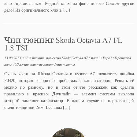
ключ премиальным! Родной ключ на фоне нового Совсем другое
дело! Из оригинального ключа […]
Чип тюнинг Skoda Octavia A7 FL
1.8 TSI
13.08.2023
в
Чип тюнинг
помечено
Skoda Octavia A7
/
stage1
/
Евро2
/
Прошивка
авто
/
Удаление катализатора
/
чип тюнинг
Очень часто на Шкода Октавия в кузове А7 появляется ошибка
P0420, которая говорит о проблемах с катализатором. Решать её
можно по разному, но в этом отчёте расскажем как сделать
правильно и красиво. Даунпайп — элемент системы выхлопа
который заменяет катализатор. В нашем случае из нержавеющей
стали толщиной 2мм. Все швы […]