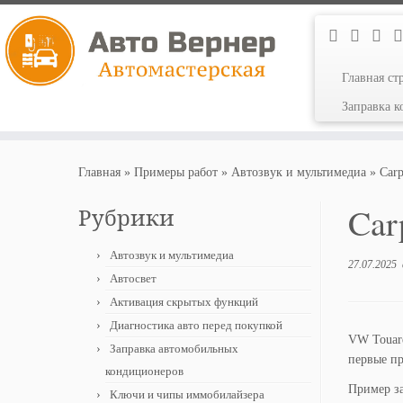
Главная ст
Заправка 
Перейти
к
Главная
»
Примеры работ
»
Автозвук и мультимедиа
»
Car
содержимому
Car
Рубрики
Автозвук и мультимедиа
27.07.2025
Автосвет
Активация скрытых функций
Диагностика авто перед покупкой
VW Touare
Заправка автомобильных
первые пр
кондиционеров
Пример з
Ключи и чипы иммобилайзера