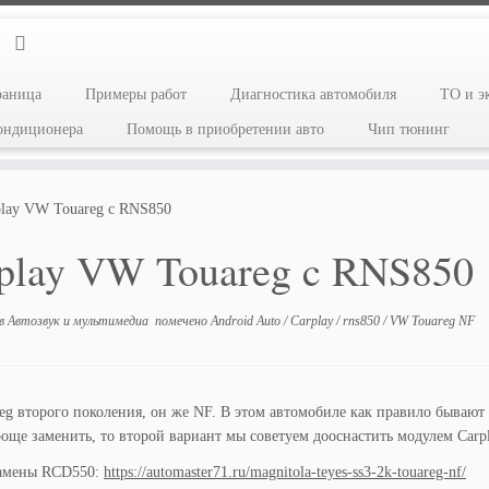
раница
Примеры работ
Диагностика автомобиля
ТО и э
кондиционера
Помощь в приобретении авто
Чип тюнинг
play VW Touareg c RNS850
play VW Touareg c RNS850
в
Автозвук и мультимедиа
помечено
Android Auto
/
Carplay
/
rns850
/
VW Touareg NF
g второго поколения, он же NF. В этом автомобиле как правило бываю
още заменить, то второй вариант мы советуем дооснастить модулем Carpl
амены RCD550:
https://automaster71.ru/magnitola-teyes-ss3-2k-touareg-nf/