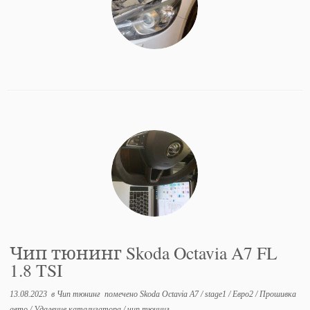
Чип тюнинг Skoda Octavia A7 FL
1.8 TSI
13.08.2023
в
Чип тюнинг
помечено
Skoda Octavia A7
/
stage1
/
Евро2
/
Прошивка
авто
/
Удаление катализатора
/
чип тюнинг