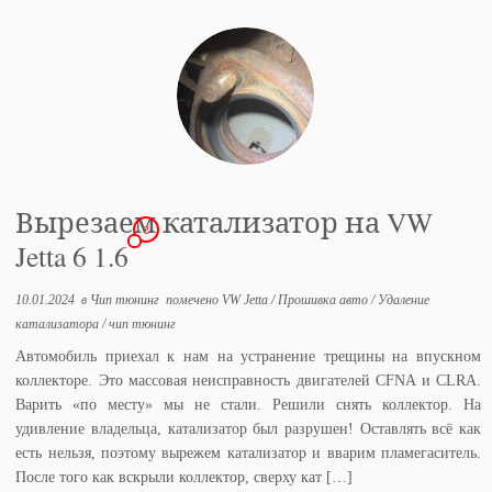
Вырезаем катализатор на VW
2
Jetta 6 1.6
10.01.2024
в
Чип тюнинг
помечено
VW Jetta
/
Прошивка авто
/
Удаление
катализатора
/
чип тюнинг
Автомобиль приехал к нам на устранение трещины на впускном
коллекторе. Это массовая неисправность двигателей CFNA и CLRA.
Варить «по месту» мы не стали. Решили снять коллектор. На
удивление владельца, катализатор был разрушен! Оставлять всё как
есть нельзя, поэтому вырежем катализатор и вварим пламегаситель.
После того как вскрыли коллектор, сверху кат […]