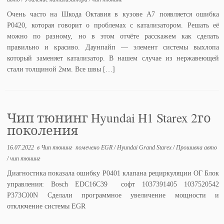
Очень часто на Шкода Октавия в кузове А7 появляется ошибка
P0420, которая говорит о проблемах с катализатором. Решать её
можно по разному, но в этом отчёте расскажем как сделать
правильно и красиво. Даунпайп — элемент системы выхлопа
который заменяет катализатор. В нашем случае из нержавеющей
стали толщиной 2мм. Все швы […]
Чип тюнинг Hyundai H1 Starex 2го
поколения
16.07.2022
в
Чип тюнинг
помечено
EGR
/
Hyundai Grand Starex
/
Прошивка авто
/
чип тюнинг
Диагностика показала ошибку P0401 клапана рециркуляции ОГ Блок
управления: Bosch EDC16C39 софт 1037391405 1037520542
P373C00N Сделали программное увеличение мощности и
отключение системы EGR