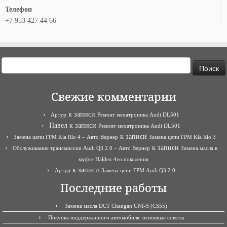
Телефон
+7 953 427 44 66
Найти:
Свежие комментарии
к записи
Артур
Ремонт мехатроника Audi DL501
Павел
к записи
Ремонт мехатроника Audi DL501
к записи
Замена цепи ГРМ Kia Rio 4 – Авто Вернер
Замена цепи ГРМ Kia Rio 3
к записи
Обслуживание трансмиссии Audi Q3 2.0 – Авто Вернер
Замена масла в
муфте Haldex 4го поколения
к записи
Артур
Замена цепи ГРМ Audi Q3 2.0
Последние работы
Замена масла DCT Changan UNI-S (CS55)
Покупка поддержанного автомобиля: основные советы