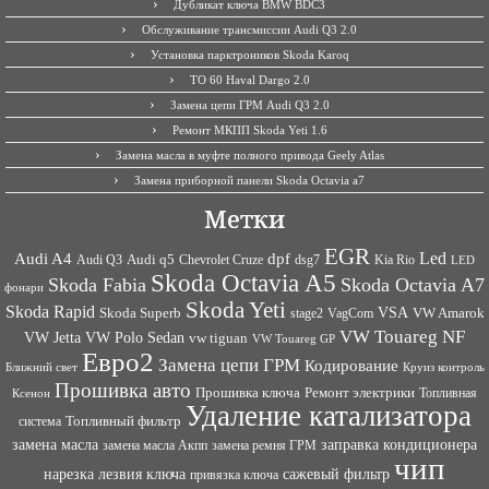
Дубликат ключа BMW BDC3
Обслуживание трансмиссии Audi Q3 2.0
Установка парктроников Skoda Karoq
ТО 60 Haval Dargo 2.0
Замена цепи ГРМ Audi Q3 2.0
Ремонт МКПП Skoda Yeti 1.6
Замена масла в муфте полного привода Geely Atlas
Замена приборной панели Skoda Octavia a7
Метки
EGR
Led
Audi A4
dpf
Audi q5
dsg7
Kia Rio
Audi Q3
Chevrolet Cruze
LED
Skoda Octavia A5
Skoda Fabia
Skoda Octavia A7
фонари
Skoda Yeti
Skoda Rapid
VSA
Skoda Superb
VagCom
VW Amarok
stage2
VW Touareg NF
VW Jetta
VW Polo Sedan
vw tiguan
VW Touareg GP
Евро2
Замена цепи ГРМ
Кодирование
Ближний свет
Круиз контроль
Прошивка авто
Прошивка ключа
Ремонт электрики
Топливная
Ксенон
Удаление катализатора
Топливный фильтр
система
заправка кондиционера
замена масла
замена ремня ГРМ
замена масла Акпп
чип
сажевый фильтр
нарезка лезвия ключа
привязка ключа