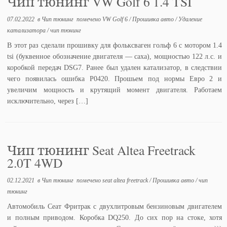
Чип тюнинг VW Golf 6 1.4 TSI
07.02.2022
в
Чип тюнинг
помечено
VW Golf 6
/
Прошивка авто
/
Удаление
катализатора
/
чип тюнинг
В этот раз сделали прошивку для фольксваген гольф 6 с мотором 1.4
tsi (буквенное обозначение двигателя — caxa), мощностью 122 л.с. и
коробкой передач DSG7. Ранее был удален катализатор, в следствии
чего появилась ошибка P0420. Прошьем под нормы Евро 2 и
увеличим мощность и крутящий момент двигателя. Работаем
исключительно, через […]
Чип тюнинг Seat Altea Freetrack
2.0T 4WD
02.12.2021
в
Чип тюнинг
помечено
seat altea freetrack
/
Прошивка авто
/
чип
тюнинг
Автомобиль Сеат Фритрак с двухлитровым бензиновым двигателем
и полным приводом. Коробка DQ250. До сих пор на стоке, хотя