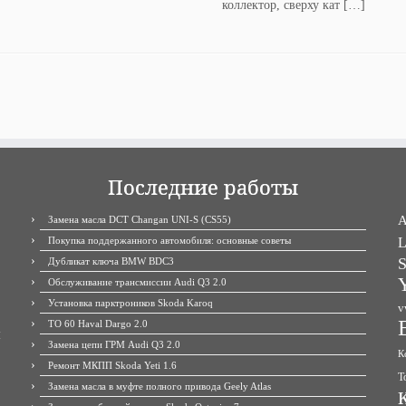
коллектор, сверху кат […]
Последние работы
A
Замена масла DCT Changan UNI-S (CS55)
Покупка поддержанного автомобиля: основные советы
L
S
Дубликат ключа BMW BDC3
Y
Обслуживание трансмиссии Audi Q3 2.0
Установка парктроников Skoda Karoq
v
ТО 60 Haval Dargo 2.0
М
Замена цепи ГРМ Audi Q3 2.0
К
Ремонт МКПП Skoda Yeti 1.6
Т
Замена масла в муфте полного привода Geely Atlas