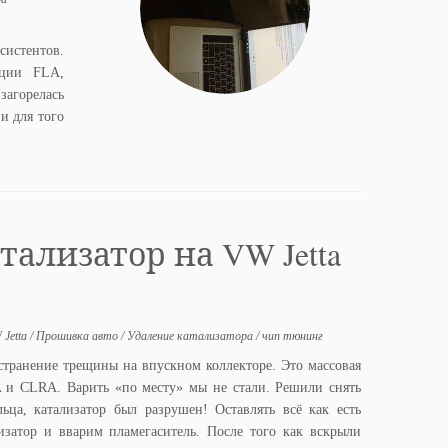
систентов.
кции FLA,
загорелась
и для того
тализатор на VW Jetta
 Jetta
/
Прошивка авто
/
Удаление катализатора
/
чип тюнинг
странение трещины на впускном коллекторе. Это массовая
 и CLRA. Варить «по месту» мы не стали. Решили снять
льца, катализатор был разрушен! Оставлять всё как есть
изатор и вварим пламегаситель. После того как вскрыли