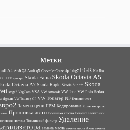
Метки
EGR
udi A4
dpf
Audi q5
dsg7
Kia Rio
Audi Q3
Chevrolet Cruze
Skoda Octavia A5
Skoda Fabia
ed
LED фонари
Skoda
koda Octavia A7
Skoda Rapid
Skoda Superb
eti
VW Jetta
VW Polo Sedan
VSA
VagCom
VW Amarok
stage2
VW Touareg NF
w tiguan
VW Touareg GP
Ближний свет
Евро2
Замена цепи ГРМ
Кодирование
Круиз контроль
Прошивка авто
Прошивка ключа
Ремонт электрики
сенон
Удаление
Топливный фильтр
опливная система
катализатора
замена масла
замена
замена масла Акпп