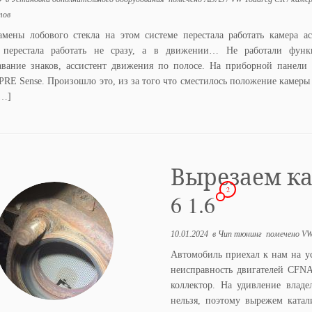
тов
амены лобового стекла на этом системе перестала работать камера ас
 перестала работать не сразу, а в движении… Не работали фун
авание знаков, ассистент движения по полосе. На приборной панели 
PRE Sense. Произошло это, из за того что сместилось положение камеры 
[…]
Вырезаем ка
2
6 1.6
10.01.2024
в
Чип тюнинг
помечено
VW
Автомобиль приехал к нам на у
неисправность двигателей CFNA
коллектор. На удивление владе
нельзя, поэтому вырежем катал