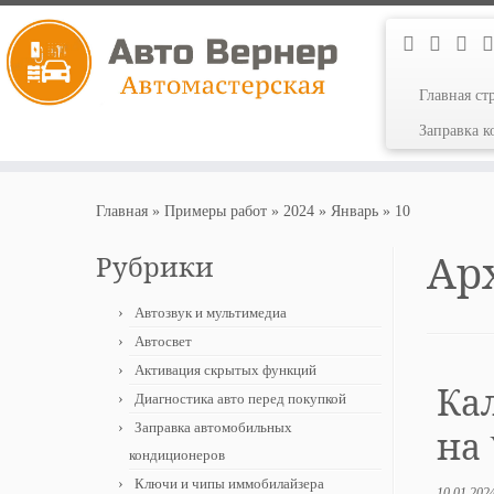
Главная ст
Заправка 
Перейти
к
Главная
»
Примеры работ
»
2024
»
Январь
»
10
содержимому
Ар
Рубрики
Автозвук и мультимедиа
Автосвет
Активация скрытых функций
Ка
Диагностика авто перед покупкой
Заправка автомобильных
на 
кондиционеров
Ключи и чипы иммобилайзера
10.01.202