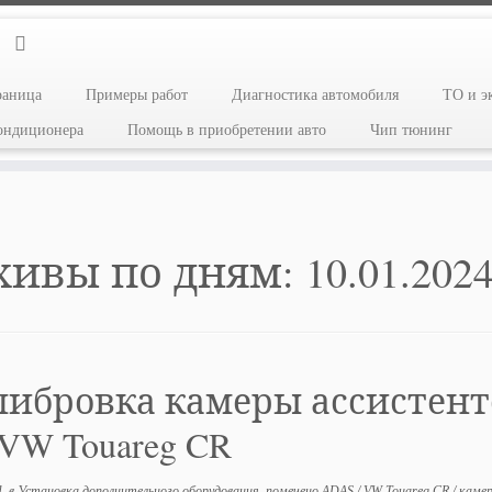
раница
Примеры работ
Диагностика автомобиля
ТО и э
кондиционера
Помощь в приобретении авто
Чип тюнинг
хивы по дням:
10.01.202
либровка камеры ассистент
VW Touareg CR
4
в
Установка дополнительного оборудования
помечено
ADAS
/
VW Touareg CR
/
каме