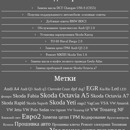
Замена масла DCT Changan UNI-S (CS55)
Покупка поддержанного автомобиля: основные советы
Дубликат ключа BMW BDC3
Обслуживание трансмиссии Audi Q3 2.0
Установка парктроников Skoda Karoq
ТО 60 Haval Dargo 2.0
Замена цепи ГРМ Audi Q3 2.0
Ремонт МКПП Skoda Yeti 1.6
Замена масла в муфте полного привода Geely Atlas
Замена приборной панели Skoda Octavia a7
Метки
EGR
Led
Audi A4
dpf
Audi q5
dsg7
Kia Rio
Audi Q3
Chevrolet Cruze
LED
Skoda Octavia A5
Skoda Fabia
Skoda Octavia A7
фонари
Skoda Yeti
Skoda Rapid
VSA
Skoda Superb
VagCom
VW Amarok
stage2
VW Touareg NF
VW Jetta
VW Polo Sedan
vw tiguan
VW Touareg GP
Евро2
Замена цепи ГРМ
Кодирование
Ближний свет
Круиз контроль
Прошивка авто
Прошивка ключа
Ремонт электрики
Топливная
Ксенон