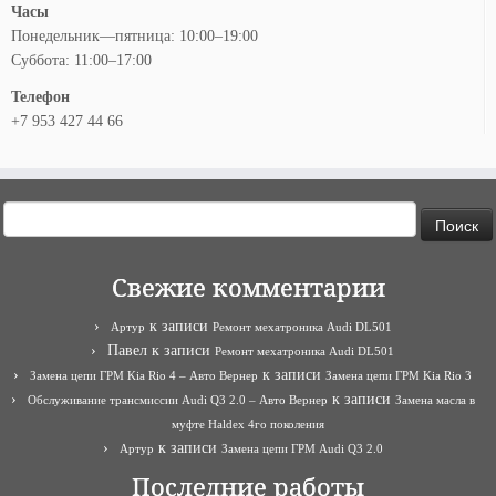
Часы
Понедельник—пятница: 10:00–19:00
Суббота: 11:00–17:00
Телефон
+7 953 427 44 66
Найти:
Свежие комментарии
к записи
Артур
Ремонт мехатроника Audi DL501
Павел
к записи
Ремонт мехатроника Audi DL501
к записи
Замена цепи ГРМ Kia Rio 4 – Авто Вернер
Замена цепи ГРМ Kia Rio 3
к записи
Обслуживание трансмиссии Audi Q3 2.0 – Авто Вернер
Замена масла в
муфте Haldex 4го поколения
к записи
Артур
Замена цепи ГРМ Audi Q3 2.0
Последние работы