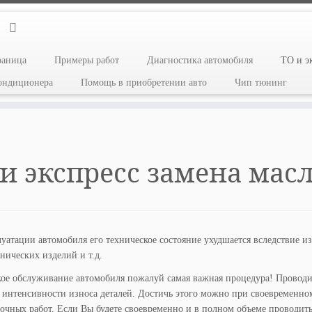
раница
Примеры работ
Диагностика автомобиля
ТО и э
кондиционера
Помощь в приобретении авто
Чип тюнинг
 и экспресс замена мас
уатации автомобиля его техническое состояние ухудшается вследствие из
нических изделий и т.д.
ое обслуживание автомобиля пожалуй самая важная процедура! Проводит
интенсивности износа деталей. Достичь этого можно при своевременно
очных работ. Если Вы будете своевременно и в полном объеме проводит