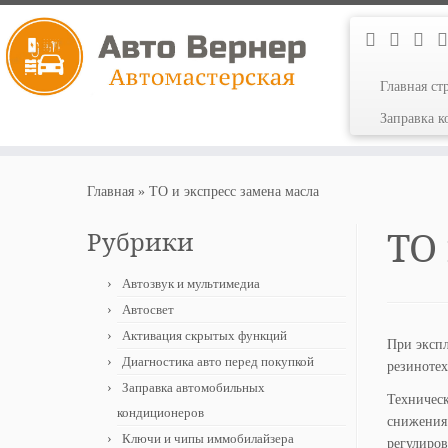
Главная ст
Заправка 
Перейти
к
Главная
»
ТО и экспресс замена масла
содержимому
ТО
Рубрики
Автозвук и мультимедиа
Автосвет
Активация скрытых функций
При экспл
Диагностика авто перед покупкой
резинотех
Заправка автомобильных
Техническ
кондиционеров
снижения 
Ключи и чипы иммобилайзера
регулиров