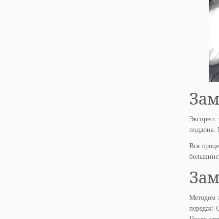
Зам
Экспресс 
поддона. 
Вся проце
большинст
Зам
Методом э
передач! 