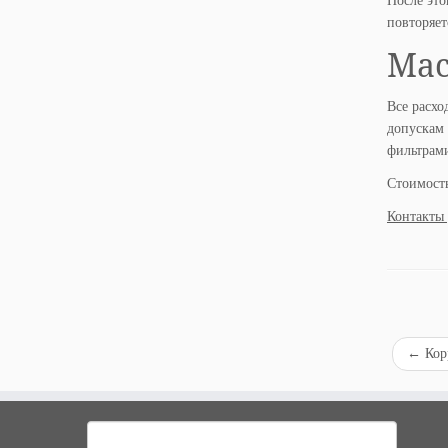
После это
повторяет
Мас
Все расхо
допускам 
фильтрами
Стоимость
Контакты 
←
Кор
Найти: