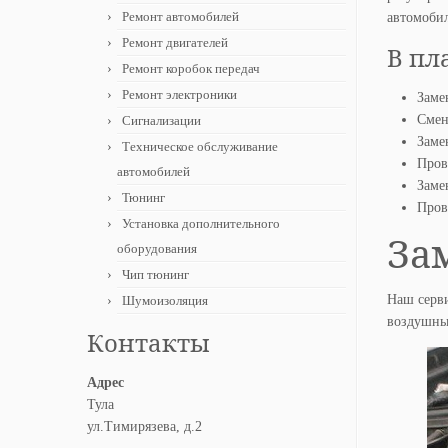
Ремонт автомобилей
автомоби
Ремонт двигателей
В пл
Ремонт коробок передач
Ремонт электроники
Заме
Смен
Сигнализации
Заме
Техническое обслуживание
Пров
автомобилей
Заме
Тюнинг
Пров
Установка дополнительного
За
оборудования
Чип тюнинг
Наш серви
Шумоизоляция
воздушный
Контакты
Адрес
Тула
ул.Тимирязева, д.2