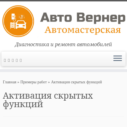
Диагностика и ремонт автомобилей
Перейти
к
Главная
»
Примеры работ
»
Активация скрытых функций
содержимому
Активация скрытых
функций