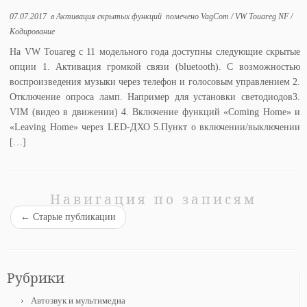
07.07.2017
в
Активация скрытых функций
помечено
VagCom
/
VW Touareg NF
/
Кодирование
На VW Touareg с 11 модельного года доступны следующие скрытые
опции 1. Активация громкой связи (bluetooth). C возможностью
воспроизведения музыки через телефон и голосовым управлением 2.
Отключение опроса ламп. Например для установки светодиодов3.
VIM (видео в движении) 4. Включение функций «Coming Home» и
«Leaving Home» через LED-ДХО 5.Пункт о включении/выключении
[…]
Навигация по записям
←
Старые публикации
Рубрики
Автозвук и мультимедиа