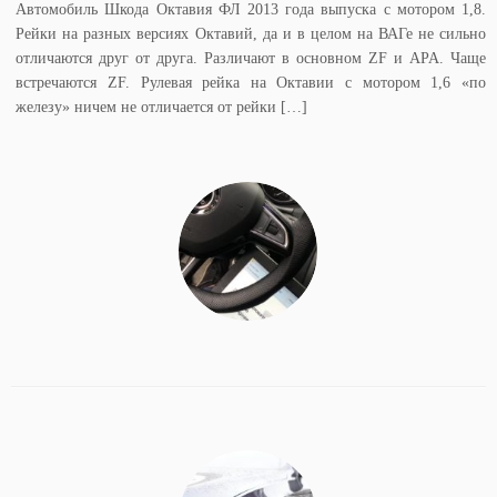
Автомобиль Шкода Октавия ФЛ 2013 года выпуска с мотором 1,8.
Рейки на разных версиях Октавий, да и в целом на ВАГе не сильно
отличаются друг от друга. Различают в основном ZF и APA. Чаще
встречаются ZF. Рулевая рейка на Октавии с мотором 1,6 «по
железу» ничем не отличается от рейки […]