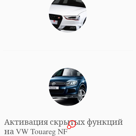
Активация скрытых функций
1
на VW Touareg NF