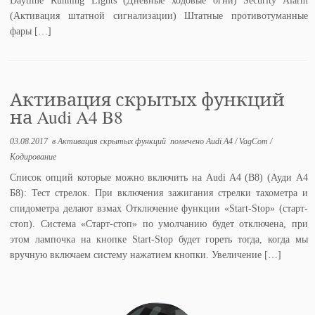
Daytime Running Lights (Дневные ходовые огни) Security Alarm
(Активация штатной сигнализации) Штатные противотуманные
фары […]
Активация скрытых функций
на Audi A4 B8
03.08.2017
в
Активация скрытых функций
помечено
Audi A4
/
VagCom
/
Кодирование
Список опций которые можно включить на Audi A4 (B8) (Ауди А4
Б8): Тест стрелок. При включения зажигания стрелки тахометра и
спидометра делают взмах Отключение функции «Start-Stop» (старт-
стоп). Система «Cтарт-стоп» по умолчанию будет отключена, при
этом лампочка на кнопке Start-Stop будет гореть тогда, когда мы
вручную включаем систему нажатием кнопки. Увеличение […]