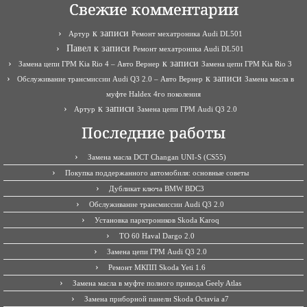
Свежие комментарии
к записи
Артур
Ремонт мехатроника Audi DL501
Павел
к записи
Ремонт мехатроника Audi DL501
к записи
Замена цепи ГРМ Kia Rio 4 – Авто Вернер
Замена цепи ГРМ Kia Rio 3
к записи
Обслуживание трансмиссии Audi Q3 2.0 – Авто Вернер
Замена масла в
муфте Haldex 4го поколения
к записи
Артур
Замена цепи ГРМ Audi Q3 2.0
Последние работы
Замена масла DCT Changan UNI-S (CS55)
Покупка поддержанного автомобиля: основные советы
Дубликат ключа BMW BDC3
Обслуживание трансмиссии Audi Q3 2.0
Установка парктроников Skoda Karoq
ТО 60 Haval Dargo 2.0
Замена цепи ГРМ Audi Q3 2.0
Ремонт МКПП Skoda Yeti 1.6
Замена масла в муфте полного привода Geely Atlas
Замена приборной панели Skoda Octavia a7