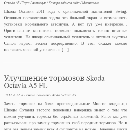
Octavia A5
/
Teyes
/
автозвук
/
Камера заднего вида
/
Магнитола
Шкода Октавия 2011 года с оригинальной магнитолой Swing.
Основная поставленная задача это большой экран и возможность
установки нормального автозвука. А вот тут уже интересно…
Оригинальные магнитолы позволят подключить только штатные
усилители. На шкоде оригинальный усилитель и штатная акустика
Canton играют весьма посредственно. В этот бюджет можно
поставить хороший усилитель и […]
Улучшение тормозов Skoda
Octavia A5 FL
18.12.2022
в
Тюнинг
помечено
Skoda Octavia A5
Замена тормозов на более производительные Многие владельцы
Шкоды Октавия второго поколения наверняка знают о том что
можно улучшить тормоза без серьёзных вложений. Ранее мы уже
рассказывали про замену тормозных скоб передних тормозов. Но в
этот раз делаем замену всех 4 суппортов на новые. Передние диски