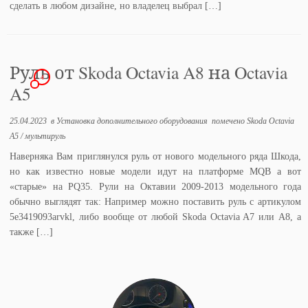
сделать в любом дизайне, но владелец выбрал […]
Руль от Skoda Octavia A8 на Octavia
4
A5
25.04.2023
в
Установка дополнительного оборудования
помечено
Skoda Octavia
A5
/
мультируль
Наверняка Вам приглянулся руль от нового модельного ряда Шкода,
но как известно новые модели идут на платформе MQB а вот
«старые» на PQ35. Рули на Октавии 2009-2013 модельного года
обычно выглядят так: Например можно поставить руль с артикулом
5e3419093arvkl, либо вообще от любой Skoda Octavia A7 или A8, а
также […]