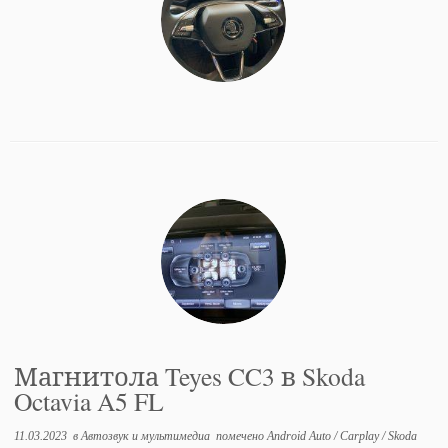
Магнитола Teyes CC3 в Skoda
Octavia A5 FL
11.03.2023
в
Автозвук и мультимедиа
помечено
Android Auto
/
Carplay
/
Skoda