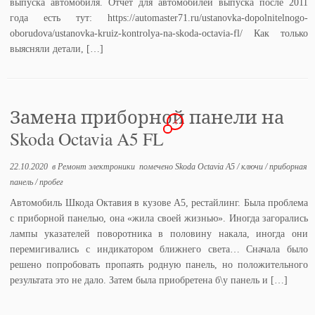
выпуска автомобиля. Отчёт для автомобилей выпуска после 2011
года есть тут: https://automaster71.ru/ustanovka-dopolnitelnogo-
oborudova/ustanovka-kruiz-kontrolya-na-skoda-octavia-fl/ Как только
выясняли детали, […]
Замена приборной панели на
4
Skoda Octavia A5 FL
22.10.2020
в
Ремонт электроники
помечено
Skoda Octavia A5
/
ключи
/
приборная
панель
/
пробег
Автомобиль Шкода Октавия в кузове А5, рестайлинг. Была проблема
с приборной панелью, она «жила своей жизнью». Иногда загорались
лампы указателей поворотника в половину накала, иногда они
перемигивались с индикатором ближнего света… Сначала было
решено попробовать пропаять родную панель, но положительного
результата это не дало. Затем была приобретена б\у панель и […]