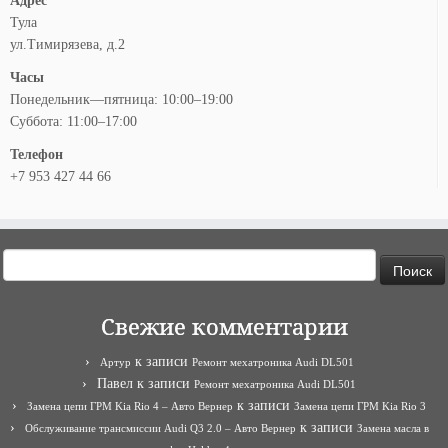
Адрес
Тула
ул.Тимирязева, д.2
Часы
Понедельник—пятница: 10:00–19:00
Суббота: 11:00–17:00
Телефон
+7 953 427 44 66
Найти:
Свежие комментарии
к записи
Артур
Ремонт мехатроника Audi DL501
Павел
к записи
Ремонт мехатроника Audi DL501
к записи
Замена цепи ГРМ Kia Rio 4 – Авто Вернер
Замена цепи ГРМ Kia Rio 3
к записи
Обслуживание трансмиссии Audi Q3 2.0 – Авто Вернер
Замена масла в