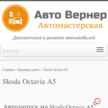
Диагностика и ремонт автомобилей
Перейти
к
Главная
»
Примеры работ
»
Skoda Octavia A5
содержимому
Skoda Octavia A5
2
Автозапуск на Skoda Octavia A5