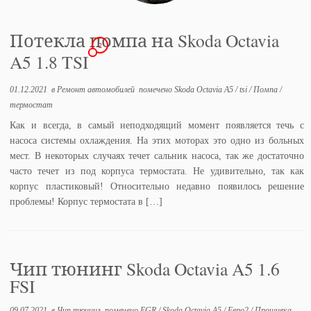
Потекла помпа на Skoda Octavia
2
A5 1.8 TSI
01.12.2021
в
Ремонт автомобилей
помечено
Skoda Octavia A5
/
tsi
/
Помпа
/
термостат
Как и всегда, в самый неподходящий момент появляется течь с
насоса системы охлаждения. На этих моторах это одно из больных
мест. В некоторых случаях течет сальник насоса, так же достаточно
часто течет из под корпуса термостата. Не удивительно, так как
корпус пластиковый! Относительно недавно появилось решение
проблемы! Корпус термостата в […]
Чип тюнинг Skoda Octavia A5 1.6
FSI
09.07.2021
в
Чип тюнинг
помечено
EGR
/
Skoda Octavia A5
/
Евро2
/
Прошивка