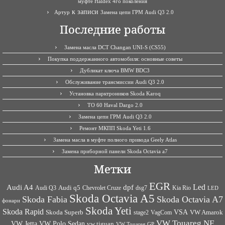
муфте Haldex 4го поколения
к записи
Артур
Замена цепи ГРМ Audi Q3 2.0
Последние работы
Замена масла DCT Changan UNI-S (CS55)
Покупка поддержанного автомобиля: основные советы
Дубликат ключа BMW BDC3
Обслуживание трансмиссии Audi Q3 2.0
Установка парктроников Skoda Karoq
ТО 60 Haval Dargo 2.0
Замена цепи ГРМ Audi Q3 2.0
Ремонт МКПП Skoda Yeti 1.6
Замена масла в муфте полного привода Geely Atlas
Замена приборной панели Skoda Octavia a7
Метки
EGR
Led
Audi A4
dpf
Audi q5
dsg7
Kia Rio
Audi Q3
Chevrolet Cruze
LED
Skoda Octavia A5
Skoda Fabia
Skoda Octavia A7
фонари
Skoda Yeti
Skoda Rapid
VSA
Skoda Superb
VagCom
VW Amarok
stage2
VW Touareg NF
VW Jetta
VW Polo Sedan
vw tiguan
VW Touareg GP