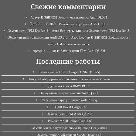
Свежие комментарии
к записи
Артур
Ремонт мехатроника Audi DL501
Павел
к записи
Ремонт мехатроника Audi DL501
к записи
Замена цепи ГРМ Kia Rio 4 – Авто Вернер
Замена цепи ГРМ Kia Rio 3
к записи
Обслуживание трансмиссии Audi Q3 2.0 – Авто Вернер
Замена масла в
муфте Haldex 4го поколения
к записи
Артур
Замена цепи ГРМ Audi Q3 2.0
Последние работы
Замена масла DCT Changan UNI-S (CS55)
Покупка поддержанного автомобиля: основные советы
Дубликат ключа BMW BDC3
Обслуживание трансмиссии Audi Q3 2.0
Установка парктроников Skoda Karoq
ТО 60 Haval Dargo 2.0
Замена цепи ГРМ Audi Q3 2.0
Ремонт МКПП Skoda Yeti 1.6
Замена масла в муфте полного привода Geely Atlas
Замена приборной панели Skoda Octavia a7