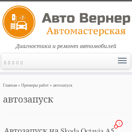
Диагностика и ремонт автомобилей
Перейти
к
Главная
»
Примеры работ
»
автозапуск
содержимому
автозапуск
2
Автозапуск на Skoda Octavia A5