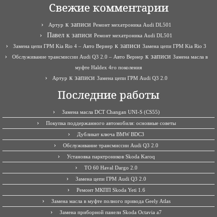
Свежие комментарии
к записи
Артур
Ремонт мехатроника Audi DL501
Павел
к записи
Ремонт мехатроника Audi DL501
к записи
Замена цепи ГРМ Kia Rio 4 – Авто Вернер
Замена цепи ГРМ Kia Rio 3
к записи
Обслуживание трансмиссии Audi Q3 2.0 – Авто Вернер
Замена масла в
муфте Haldex 4го поколения
к записи
Артур
Замена цепи ГРМ Audi Q3 2.0
Последние работы
Замена масла DCT Changan UNI-S (CS55)
Покупка поддержанного автомобиля: основные советы
Дубликат ключа BMW BDC3
Обслуживание трансмиссии Audi Q3 2.0
Установка парктроников Skoda Karoq
ТО 60 Haval Dargo 2.0
Замена цепи ГРМ Audi Q3 2.0
Ремонт МКПП Skoda Yeti 1.6
Замена масла в муфте полного привода Geely Atlas
Замена приборной панели Skoda Octavia a7