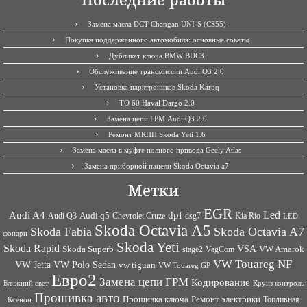
Замена масла DCT Changan UNI-S (CS55)
Покупка поддержанного автомобиля: основные советы
Дубликат ключа BMW BDC3
Обслуживание трансмиссии Audi Q3 2.0
Установка парктроников Skoda Karoq
ТО 60 Haval Dargo 2.0
Замена цепи ГРМ Audi Q3 2.0
Ремонт МКПП Skoda Yeti 1.6
Замена масла в муфте полного привода Geely Atlas
Замена приборной панели Skoda Octavia a7
Метки
EGR
Led
Audi A4
dpf
Audi q5
dsg7
Kia Rio
Audi Q3
Chevrolet Cruze
LED
Skoda Octavia A5
Skoda Fabia
Skoda Octavia A7
фонари
Skoda Yeti
Skoda Rapid
VSA
Skoda Superb
VagCom
VW Amarok
stage2
VW Touareg NF
VW Jetta
VW Polo Sedan
vw tiguan
VW Touareg GP
Евро2
Замена цепи ГРМ
Кодирование
Ближний свет
Круиз контроль
Прошивка авто
Прошивка ключа
Ремонт электрики
Топливная
Ксенон