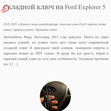
Складной ключ на Ford Explorer 5
2
26.01.2025
в
Ключи и чипы иммобилайзера
помечено
ключ Ford
/
нарезка лезвия
ключа
/
привязка ключа
/
Прошивка ключа
Автомобиль Форд Эксплорер 2013 года выпуска. Никто не терял
никаких ключей, но хозяин этого авто очень хотел современный
складной ключ! В оригинале такой ключик, сканируем секреты и
нарезаем лезвие на ЧПУ станке: И вроде бы все просто, берем и
нарезаем новый ключ но есть свои особенности. Основная проблема
это 5 […]