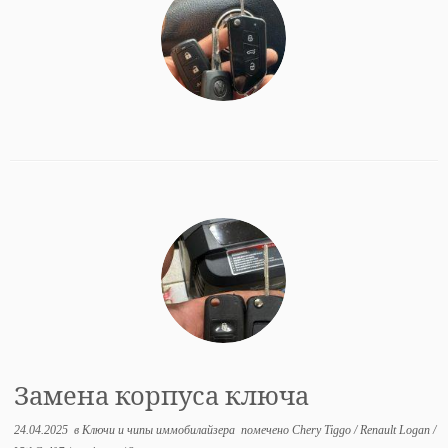
Замена корпуса ключа
24.04.2025
в
Ключи и чипы иммобилайзера
помечено
Chery Tiggo
/
Renault Logan
/