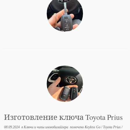
Изготовление ключа Toyota Prius
08.09.2024
в
Ключи и чипы иммобилайзера
помечено
Keyless Go
/
Toyota Prius
/