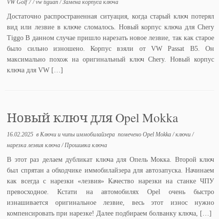
VW Golf 7
/
vw tiguan
/
Замена корпуса ключа
Достаточно распространенная ситуация, когда старый ключ потерял
вид или лезвие в ключе сломалось. Новый корпус ключа для Chery
Tiggo В данном случае пришло нарезать новое лезвие, так как старое
было сильно изношено. Корпус взяли от VW Passat B5. Он
максимально похож на оригинальный ключ Chery. Новый корпус
ключа для VW […]
Новый ключ для Opel Mokka
16.02.2025
в
Ключи и чипы иммобилайзера
помечено
Opel Mokka
/
ключи
/
нарезка лезвия ключа
/
Прошивка ключа
В этот раз делаем дубликат ключа для Опель Мокка. Второй ключ
был спрятан а обходчике иммобилайзера для автозапуска. Начинаем
как всегда с нарезки «лезвия» Качество нарезки на станке ЧПУ
превосходное. Кстати на автомобилях Opel очень быстро
изнашивается оригинальное лезвие, весь этот износ нужно
компенсировать при нарезке! Далее подбираем болванку ключа, […]