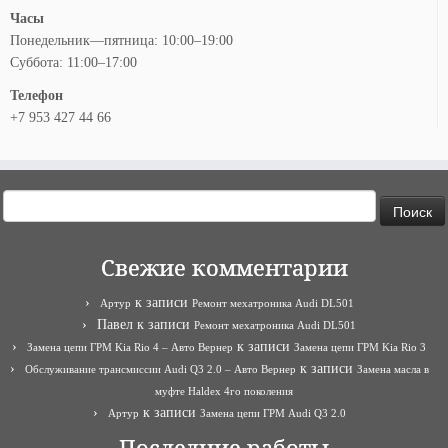
Часы
Понедельник—пятница: 10:00–19:00
Суббота: 11:00–17:00
Телефон
+7 953 427 44 66
Найти:
Свежие комментарии
к записи
Артур
Ремонт мехатроника Audi DL501
Павел
к записи
Ремонт мехатроника Audi DL501
к записи
Замена цепи ГРМ Kia Rio 4 – Авто Вернер
Замена цепи ГРМ Kia Rio 3
к записи
Обслуживание трансмиссии Audi Q3 2.0 – Авто Вернер
Замена масла в
муфте Haldex 4го поколения
к записи
Артур
Замена цепи ГРМ Audi Q3 2.0
Последние работы