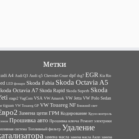
Метки
EGR
udi A4
dpf
Audi q5
dsg7
Kia Rio
Audi Q3
Chevrolet Cruze
Skoda Octavia A5
Skoda Fabia
ed
LED фонари
Skoda
koda Octavia A7
Skoda Rapid
Skoda Superb
eti
VW Jetta
VW Polo Sedan
VSA
VagCom
VW Amarok
stage2
VW Touareg NF
w tiguan
VW Touareg GP
Ближний свет
Евро2
Замена цепи ГРМ
Кодирование
Круиз контроль
Прошивка авто
Прошивка ключа
Ремонт электрики
сенон
Удаление
Топливный фильтр
опливная система
катализатора
замена масла
замена
замена масла Акпп