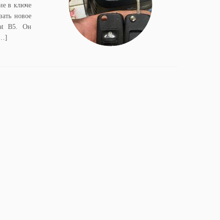
ие в ключе
зать новое
at B5. Он
[…]