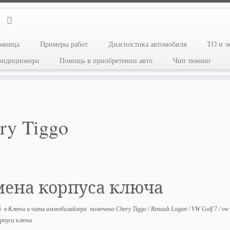
раница
Примеры работ
Диагностика автомобиля
ТО и э
кондиционера
Помощь в приобретении авто
Чип тюнинг
ry Tiggo
мена корпуса ключа
5
в
Ключи и чипы иммобилайзера
помечено
Chery Tiggo
/
Renault Logan
/
VW Golf 7
/
vw
рпуса ключа