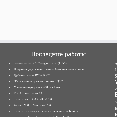
Последние работы
A
Замена масла DCT Changan UNI-S (CS55)
Покупка поддержанного автомобиля: основные советы
L
S
Дубликат ключа BMW BDC3
Y
Обслуживание трансмиссии Audi Q3 2.0
Установка парктроников Skoda Karoq
v
ТО 60 Haval Dargo 2.0
М
Замена цепи ГРМ Audi Q3 2.0
К
Ремонт МКПП Skoda Yeti 1.6
Т
Замена масла в муфте полного привода Geely Atlas