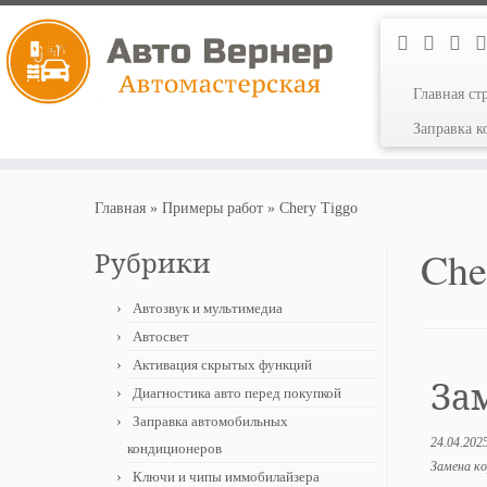
Главная ст
Заправка 
Перейти
к
Главная
»
Примеры работ
»
Chery Tiggo
содержимому
Che
Рубрики
Автозвук и мультимедиа
Автосвет
Активация скрытых функций
За
Диагностика авто перед покупкой
Заправка автомобильных
24.04.202
кондиционеров
Замена ко
Ключи и чипы иммобилайзера