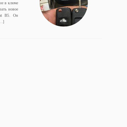
ие в ключе
зать новое
at B5. Он
[…]