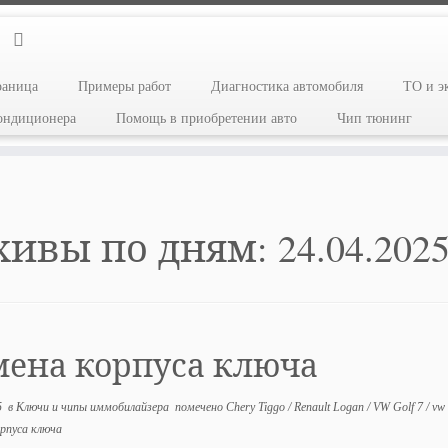
раница
Примеры работ
Диагностика автомобиля
ТО и э
кондиционера
Помощь в приобретении авто
Чип тюнинг
хивы по дням:
24.04.202
мена корпуса ключа
5
в
Ключи и чипы иммобилайзера
помечено
Chery Tiggo
/
Renault Logan
/
VW Golf 7
/
vw
рпуса ключа