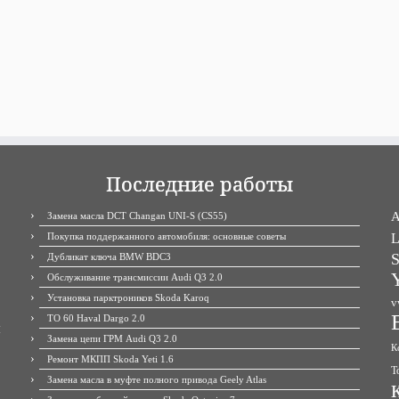
Последние работы
A
Замена масла DCT Changan UNI-S (CS55)
Покупка поддержанного автомобиля: основные советы
L
S
Дубликат ключа BMW BDC3
Y
Обслуживание трансмиссии Audi Q3 2.0
Установка парктроников Skoda Karoq
v
ТО 60 Haval Dargo 2.0
М
Замена цепи ГРМ Audi Q3 2.0
К
Ремонт МКПП Skoda Yeti 1.6
Т
Замена масла в муфте полного привода Geely Atlas