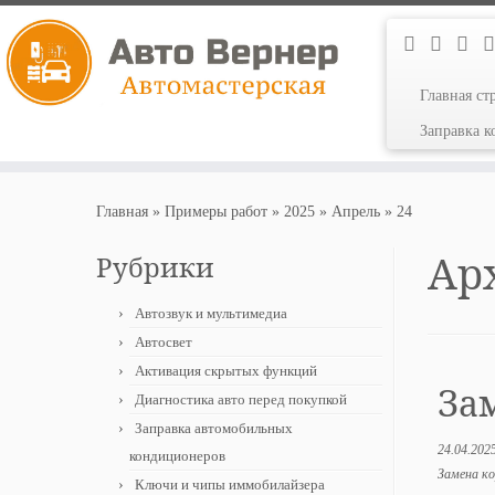
Главная ст
Заправка 
Перейти
к
Главная
»
Примеры работ
»
2025
»
Апрель
»
24
содержимому
Ар
Рубрики
Автозвук и мультимедиа
Автосвет
Активация скрытых функций
За
Диагностика авто перед покупкой
Заправка автомобильных
24.04.202
кондиционеров
Замена ко
Ключи и чипы иммобилайзера