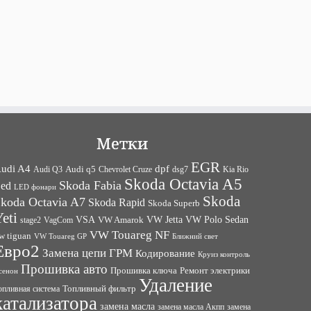
Метки
EGR
udi A4
dpf
Audi q5
dsg7
Kia Rio
Audi Q3
Chevrolet Cruze
Skoda Octavia A5
Skoda Fabia
ed
LED фонари
Skoda
koda Octavia A7
Skoda Rapid
Skoda Superb
eti
VW Jetta
VW Polo Sedan
VSA
VagCom
VW Amarok
stage2
VW Touareg NF
w tiguan
VW Touareg GP
Ближний свет
Евро2
Замена цепи ГРМ
Кодирование
Круиз контроль
Прошивка авто
Прошивка ключа
Ремонт электрики
сенон
Удаление
Топливный фильтр
опливная система
катализатора
замена масла
замена
замена масла Акпп