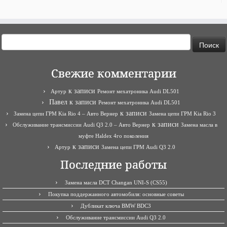
Найти:
Свежие комментарии
к записи
Артур
Ремонт мехатроника Audi DL501
Павел
к записи
Ремонт мехатроника Audi DL501
к записи
Замена цепи ГРМ Kia Rio 4 – Авто Вернер
Замена цепи ГРМ Kia Rio 3
к записи
Обслуживание трансмиссии Audi Q3 2.0 – Авто Вернер
Замена масла в
муфте Haldex 4го поколения
к записи
Артур
Замена цепи ГРМ Audi Q3 2.0
Последние работы
Замена масла DCT Changan UNI-S (CS55)
Покупка поддержанного автомобиля: основные советы
Дубликат ключа BMW BDC3
Обслуживание трансмиссии Audi Q3 2.0