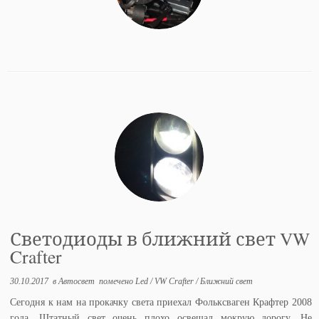
Светодиоды в ближний свет VW
Crafter
30.10.2017
в
Автосвет
помечено
Led
/
VW Crafter
/
Ближний свет
Сегодня к нам на прокачку света приехал Фольксваген Крафтер 2008
года. Штатный свет очень плохо освещал мокрую дорогу. Не