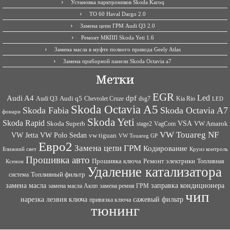
Установка парктроников Skoda Karoq
ТО 60 Haval Dargo 2.0
Замена цепи ГРМ Audi Q3 2.0
Ремонт МКПП Skoda Yeti 1.6
Замена масла в муфте полного привода Geely Atlas
Замена приборной панели Skoda Octavia a7
Метки
EGR
Led
Audi A4
dpf
Audi q5
dsg7
Kia Rio
Audi Q3
Chevrolet Cruze
LED
Skoda Octavia A5
Skoda Fabia
Skoda Octavia A7
фонари
Skoda Yeti
Skoda Rapid
VSA
Skoda Superb
VagCom
VW Amarok
stage2
VW Touareg NF
VW Jetta
VW Polo Sedan
vw tiguan
VW Touareg GP
Евро2
Замена цепи ГРМ
Кодирование
Ближний свет
Круиз контроль
Прошивка авто
Прошивка ключа
Ремонт электрики
Топливная
Ксенон
Удаление катализатора
Топливный фильтр
система
заправка кондиционера
замена масла
замена ремня ГРМ
замена масла Акпп
чип
сажевый фильтр
нарезка лезвия ключа
привязка ключа
тюнинг