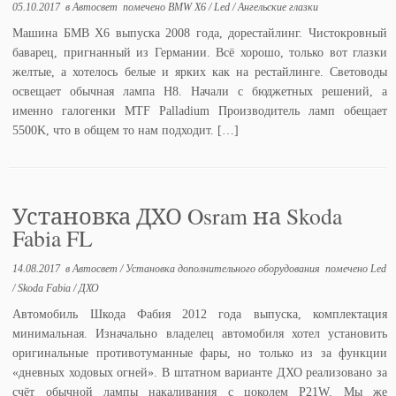
05.10.2017
в
Автосвет
помечено
BMW X6
/
Led
/
Ангельские глазки
Машина БМВ Х6 выпуска 2008 года, дорестайлинг. Чистокровный
баварец, пригнанный из Германии. Всё хорошо, только вот глазки
желтые, а хотелось белые и ярких как на рестайлинге. Световоды
освещает обычная лампа H8. Начали с бюджетных решений, а
именно галогенки MTF Palladium Производитель ламп обещает
5500K, что в общем то нам подходит. […]
Установка ДХО Osram на Skoda
Fabia FL
14.08.2017
в
Автосвет
/
Установка дополнительного оборудования
помечено
Led
/
Skoda Fabia
/
ДХО
Автомобиль Шкода Фабия 2012 года выпуска, комплектация
минимальная. Изначально владелец автомобиля хотел установить
оригинальные противотуманные фары, но только из за функции
«дневных ходовых огней». В штатном варианте ДХО реализовано за
счёт обычной лампы накаливания с цоколем P21W. Мы же