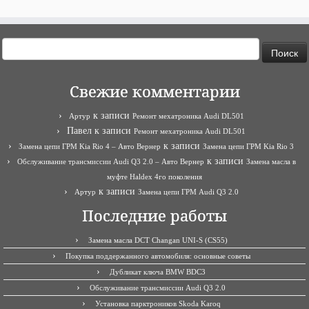
Найти:
Свежие комментарии
к записи
Артур
Ремонт мехатроника Audi DL501
Павел
к записи
Ремонт мехатроника Audi DL501
к записи
Замена цепи ГРМ Kia Rio 4 – Авто Вернер
Замена цепи ГРМ Kia Rio 3
к записи
Обслуживание трансмиссии Audi Q3 2.0 – Авто Вернер
Замена масла в
муфте Haldex 4го поколения
к записи
Артур
Замена цепи ГРМ Audi Q3 2.0
Последние работы
Замена масла DCT Changan UNI-S (CS55)
Покупка поддержанного автомобиля: основные советы
Дубликат ключа BMW BDC3
Обслуживание трансмиссии Audi Q3 2.0
Установка парктроников Skoda Karoq