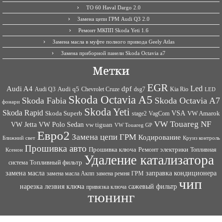
ТО 60 Haval Dargo 2.0
Замена цепи ГРМ Audi Q3 2.0
Ремонт МКПП Skoda Yeti 1.6
Замена масла в муфте полного привода Geely Atlas
Замена приборной панели Skoda Octavia a7
Метки
EGR
Led
Audi A4
dpf
Audi q5
dsg7
Kia Rio
Audi Q3
Chevrolet Cruze
LED
Skoda Octavia A5
Skoda Fabia
Skoda Octavia A7
фонари
Skoda Yeti
Skoda Rapid
VSA
Skoda Superb
VagCom
VW Amarok
stage2
VW Touareg NF
VW Jetta
VW Polo Sedan
vw tiguan
VW Touareg GP
Евро2
Замена цепи ГРМ
Кодирование
Ближний свет
Круиз контроль
Прошивка авто
Прошивка ключа
Ремонт электрики
Топливная
Ксенон
Удаление катализатора
Топливный фильтр
система
заправка кондиционера
замена масла
замена ремня ГРМ
замена масла Акпп
чип
сажевый фильтр
нарезка лезвия ключа
привязка ключа
тюнинг