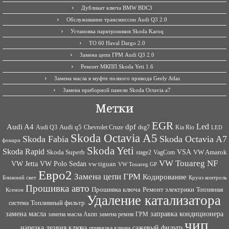
Дубликат ключа BMW BDC3
Обслуживание трансмиссии Audi Q3 2.0
Установка парктроников Skoda Karoq
ТО 60 Haval Dargo 2.0
Замена цепи ГРМ Audi Q3 2.0
Ремонт МКПП Skoda Yeti 1.6
Замена масла в муфте полного привода Geely Atlas
Замена приборной панели Skoda Octavia a7
Метки
EGR
Led
Audi A4
dpf
Audi q5
dsg7
Kia Rio
Audi Q3
Chevrolet Cruze
LED
Skoda Octavia A5
Skoda Fabia
Skoda Octavia A7
фонари
Skoda Yeti
Skoda Rapid
VSA
Skoda Superb
VagCom
VW Amarok
stage2
VW Touareg NF
VW Jetta
VW Polo Sedan
vw tiguan
VW Touareg GP
Евро2
Замена цепи ГРМ
Кодирование
Ближний свет
Круиз контроль
Прошивка авто
Прошивка ключа
Ремонт электрики
Топливная
Ксенон
Удаление катализатора
Топливный фильтр
система
заправка кондиционера
замена масла
замена ремня ГРМ
замена масла Акпп
чип
сажевый фильтр
нарезка лезвия ключа
привязка ключа