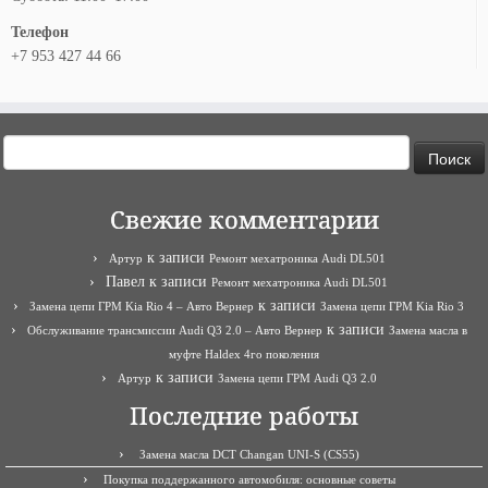
Телефон
+7 953 427 44 66
Найти:
Свежие комментарии
к записи
Артур
Ремонт мехатроника Audi DL501
Павел
к записи
Ремонт мехатроника Audi DL501
к записи
Замена цепи ГРМ Kia Rio 4 – Авто Вернер
Замена цепи ГРМ Kia Rio 3
к записи
Обслуживание трансмиссии Audi Q3 2.0 – Авто Вернер
Замена масла в
муфте Haldex 4го поколения
к записи
Артур
Замена цепи ГРМ Audi Q3 2.0
Последние работы
Замена масла DCT Changan UNI-S (CS55)
Покупка поддержанного автомобиля: основные советы