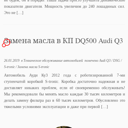
не будем, он в порядке. Наша задача просто улучшить динамические
показатели двигателя. Мощность увеличим до 240 лошадиных сил.
Это не […]
Замена масла в КП DQ500 Audi Q3
3
26.01.2019
в
Техническое обслуживание автомобилей
помечено
Audi Q3
/
DSG
/
S-tronic
/
Замена масла S-tronic
Автомобиль Ауди Ку3 2012 года с роботизированной 7-ми
ступенчатой коробкой S-tronic. Коробка достаточно надежная и не
доставляет никаких проблем, если её своевременно обслуживать!
Мы рекомендовали бы менять масло каждые 30 тысяч километров и
делать замену фильтра раз в 60 тысяч километров. Обусловлено это
тяжелыми условиями эксплуатации и даже при первой […]