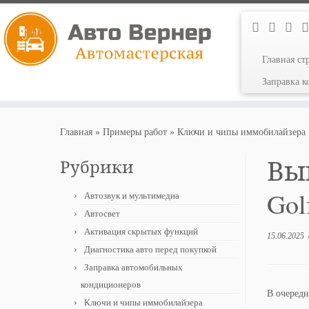
Главная ст
Заправка 
Перейти
к
Главная
»
Примеры работ
»
Ключи и чипы иммобилайзера
содержимому
Вы
Рубрики
Gol
Автозвук и мультимедиа
Автосвет
Активация скрытых функций
15.06.2025
Диагностика авто перед покупкой
Заправка автомобильных
кондиционеров
В очередн
Ключи и чипы иммобилайзера