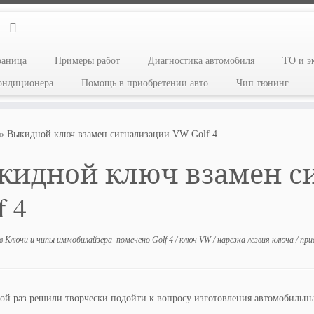
раница
Примеры работ
Диагностика автомобиля
ТО и э
кондиционера
Помощь в приобретении авто
Чип тюнинг
»
Выкидной ключ взамен сигнализации VW Golf 4
кидной ключ взамен с
f 4
в
Ключи и чипы иммобилайзера
помечено
Golf 4
/
ключ VW
/
нарезка лезвия ключа
/
при
ой раз решили творчески подойти к вопросу изготовления автомобильн