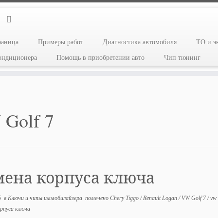
раница
Примеры работ
Диагностика автомобиля
ТО и э
кондиционера
Помощь в приобретении авто
Чип тюнинг
Golf 7
мена корпуса ключа
5
в
Ключи и чипы иммобилайзера
помечено
Chery Tiggo
/
Renault Logan
/
VW Golf 7
/
vw
рпуса ключа