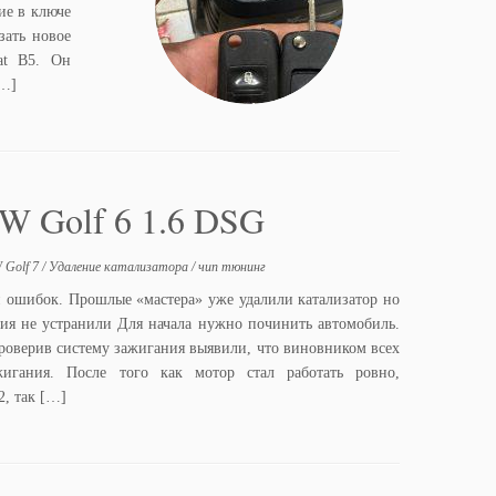
ие в ключе
зать новое
at B5. Он
[…]
 Golf 6 1.6 DSG
 Golf 7
/
Удаление катализатора
/
чип тюнинг
й ошибок. Прошлые «мастера» уже удалили катализатор но
ия не устранили Для начала нужно починить автомобиль.
роверив систему зажигания выявили, что виновником всех
жигания. После того как мотор стал работать ровно,
, так […]