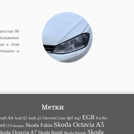
щностью 86
бозначение
ко в этом
отенциал и
Метки
EGR
udi A4
dpf
Audi q5
dsg7
Kia Rio
Audi Q3
Chevrolet Cruze
Skoda Octavia A5
Skoda Fabia
ed
LED фонари
Skoda
koda Octavia A7
Skoda Rapid
Skoda Superb