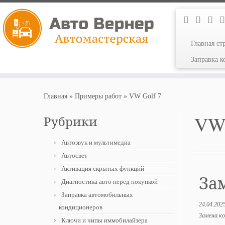
Главная ст
Заправка 
Перейти
к
Главная
»
Примеры работ
»
VW Golf 7
содержимому
VW 
Рубрики
Автозвук и мультимедиа
Автосвет
Активация скрытых функций
За
Диагностика авто перед покупкой
Заправка автомобильных
24.04.202
кондиционеров
Замена ко
Ключи и чипы иммобилайзера