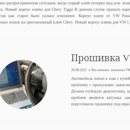
чно распространенная ситуация, когда старый ключ потерял вид или лезв
сь. Новый корпус ключа для Chery Tiggo В данном случае пришло наре
 так как старое было сильно изношено. Корпус взяли от VW Pass
льно похож на оригинальный ключ Chery. Новый корпус ключа для VW 
Прошивка VW
30.08.2021
в
Чип тюнинг
помечено
VW
Автомобиль попал к нам с куче
проблему с пропусками зажиган
Делаем глубокую диагностику, п
проблем является катушка за
подготовили прошивку под евро2