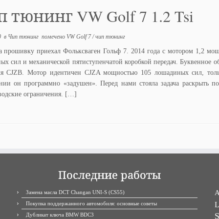
 тюнинг VW Golf 7 1.2 Tsi
0
в
Чип тюнинг
помечено
VW Golf 7
/
чип тюнинг
а прошивку приехал Фольксваген Гольф 7. 2014 года с мотором 1,2 мо
ых сил и механической пятиступенчатой коробкой передач. Буквенное о
ля CJZB. Мотор идентичен CJZA мощностью 105 лошадиных сил, толь
нии он программно «задушен». Перед нами стояла задача раскрыть п
водские ограничения. […]
Последние работы
A
Замена масла DCT Changan UNI-S (CS55)
Покупка поддержанного автомобиля: основные советы
L
S
Дубликат ключа BMW BDC3