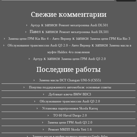
Свежие комментарии
к записи
Артур
Ремонт мехатроника Audi DL501
Павел
к записи
Ремонт мехатроника Audi DL501
к записи
Замена цепи ГРМ Kia Rio 4 – Авто Вернер
Замена цепи ГРМ Kia Rio 3
к записи
Обслуживание трансмиссии Audi Q3 2.0 – Авто Вернер
Замена масла в
муфте Haldex 4го поколения
к записи
Артур
Замена цепи ГРМ Audi Q3 2.0
Последние работы
Замена масла DCT Changan UNI-S (CS55)
Покупка поддержанного автомобиля: основные советы
Дубликат ключа BMW BDC3
Обслуживание трансмиссии Audi Q3 2.0
Установка парктроников Skoda Karoq
ТО 60 Haval Dargo 2.0
Замена цепи ГРМ Audi Q3 2.0
Ремонт МКПП Skoda Yeti 1.6
Замена масла в муфте полного привода Geely Atlas