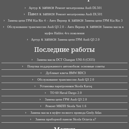
к записи
Артур
Ремонт мехатроника Audi DL501
Павел
к записи
Ремонт мехатроника Audi DL501
к записи
Замена цепи ГРМ Kia Rio 4 – Авто Вернер
Замена цепи ГРМ Kia Rio 3
к записи
Обслуживание трансмиссии Audi Q3 2.0 – Авто Вернер
Замена масла в
муфте Haldex 4го поколения
к записи
Артур
Замена цепи ГРМ Audi Q3 2.0
Последние работы
Замена масла DCT Changan UNI-S (CS55)
Покупка поддержанного автомобиля: основные советы
Дубликат ключа BMW BDC3
Обслуживание трансмиссии Audi Q3 2.0
Установка парктроников Skoda Karoq
ТО 60 Haval Dargo 2.0
Замена цепи ГРМ Audi Q3 2.0
Ремонт МКПП Skoda Yeti 1.6
Замена масла в муфте полного привода Geely Atlas
Замена приборной панели Skoda Octavia a7