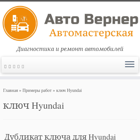
Диагностика и ремонт автомобилей
Перейти
к
Главная
»
Примеры работ
»
ключ Hyundai
содержимому
ключ Hyundai
Дубликат ключа для Hyundai