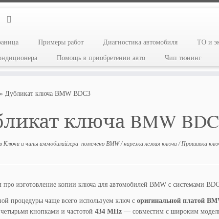
раница
Примеры работ
Диагностика автомобиля
ТО и э
кондиционера
Помощь в приобретении авто
Чип тюнинг
»
Дубликат ключа BMW BDC3
бликат ключа BMW BDC
в
Ключи и чипы иммобилайзера
помечено
BMW
/
нарезка лезвия ключа
/
Прошивка клю
м про изготовление копии ключа для автомобилей BMW c системами BD
ой процедуры чаще всего используем ключ с
оригинальной платой B
 четырьмя кнопками и частотой
434 MHz
— совместим с широким моде