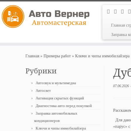
Главная ст
Заправка 
Перейти
к
Главная
»
Примеры работ
»
Ключи и чипы иммобилайзера
содержимому
Ду
Рубрики
Автозвук и мультимедиа
07.06.2026
Автосвет
Активация скрытых функций
Диагностика авто перед покупкой
Расскаже
Заправка автомобильных
Для данн
кондиционеров
«парус» с
Ключи и чипы иммобилайзера