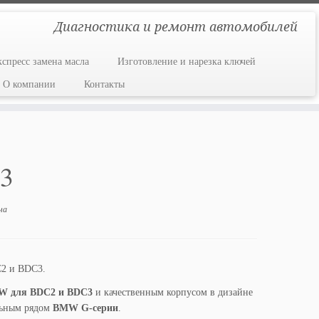
Диагностика и ремонт автомобилей
кспресс замена масла
Изготовление и нарезка ключей
О компании
Контакты
3
ча
C2 и BDC3.
MW для BDC2 и BDC3
и качественным корпусом в дизайне
льным рядом
BMW G-серии
.