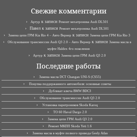
Свежие комментарии
к записи
Артур
Ремонт мехатроника Audi DL501
Павел
к записи
Ремонт мехатроника Audi DL501
к записи
Замена цепи ГРМ Kia Rio 4 – Авто Вернер
Замена цепи ГРМ Kia Rio 3
к записи
Обслуживание трансмиссии Audi Q3 2.0 – Авто Вернер
Замена масла в
муфте Haldex 4го поколения
к записи
Артур
Замена цепи ГРМ Audi Q3 2.0
Последние работы
Замена масла DCT Changan UNI-S (CS55)
Покупка поддержанного автомобиля: основные советы
Дубликат ключа BMW BDC3
Обслуживание трансмиссии Audi Q3 2.0
Установка парктроников Skoda Karoq
ТО 60 Haval Dargo 2.0
Замена цепи ГРМ Audi Q3 2.0
Ремонт МКПП Skoda Yeti 1.6
Замена масла в муфте полного привода Geely Atlas