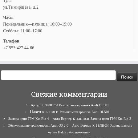
Тула
ул.Тимирязева, д.2
Часы
Понедельник—пятница: 10:00–19:00
Суббота: 11:00–17:00
Телефон
+7 953 427 44 66
Найти:
Свежие комментарии
к записи
Артур
Ремонт мехатроника Audi DL501
Павел
к записи
Ремонт мехатроника Audi DL501
к записи
Замена цепи ГРМ Kia Rio 4 – Авто Вернер
Замена цепи ГРМ Kia Rio 3
к записи
Обслуживание трансмиссии Audi Q3 2.0 – Авто Вернер
Замена масла в
муфте Haldex 4го поколения