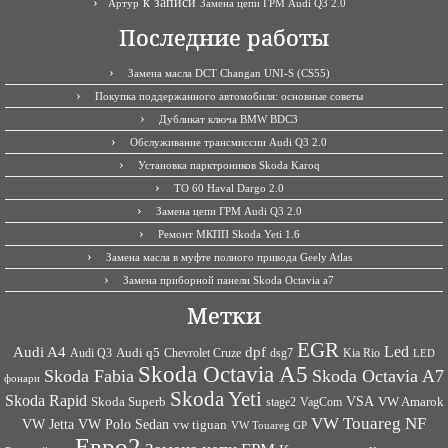
к записи
Артур
Замена цепи ГРМ Audi Q3 2.0
Последние работы
Замена масла DCT Changan UNI-S (CS55)
Покупка поддержанного автомобиля: основные советы
Дубликат ключа BMW BDC3
Обслуживание трансмиссии Audi Q3 2.0
Установка парктроников Skoda Karoq
ТО 60 Haval Dargo 2.0
Замена цепи ГРМ Audi Q3 2.0
Ремонт МКПП Skoda Yeti 1.6
Замена масла в муфте полного привода Geely Atlas
Замена приборной панели Skoda Octavia a7
Метки
EGR
Led
Audi A4
dpf
Audi q5
dsg7
Kia Rio
Audi Q3
Chevrolet Cruze
LED
Skoda Octavia A5
Skoda Fabia
Skoda Octavia A7
фонари
Skoda Yeti
Skoda Rapid
VSA
Skoda Superb
VagCom
VW Amarok
stage2
VW Touareg NF
VW Jetta
VW Polo Sedan
vw tiguan
VW Touareg GP
Евро2