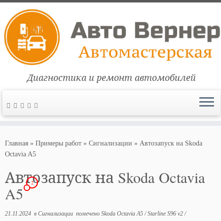
Диагностика и ремонт автомобилей
Перейти
к
Главная
»
Примеры работ
»
Сигнализации
»
Автозапуск на Skoda
содержимому
Octavia A5
Автозапуск на Skoda Octavia
2
A5
21.11.2024
в
Сигнализации
помечено
Skoda Octavia A5
/
Starline S96 v2
/