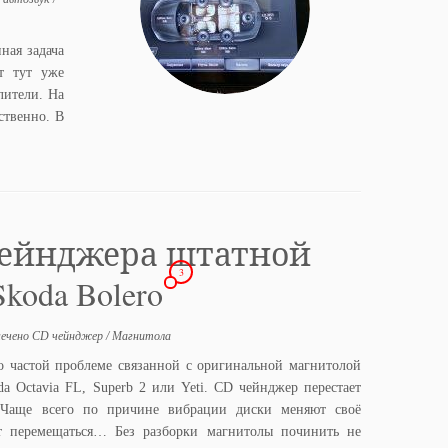
ная задача
т тут уже
лители. На
ственно. В
чейнджера штатной
3
oda Bolero
ечено
CD чейнджер
/
Магнитола
но частой проблеме связанной с оригинальной магнитолой
da Octavia FL, Superb 2 или Yeti. CD чейнджер перестает
. Чаще всего по причине вибрации диски меняют своё
т перемещаться… Без разборки магнитолы починить не