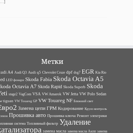
[…]
Метки
EGR
udi A4
dpf
Audi q5
dsg7
Kia Rio
Audi Q3
Chevrolet Cruze
Skoda Octavia A5
Skoda Fabia
ed
LED фонари
Skoda
koda Octavia A7
Skoda Rapid
Skoda Superb
eti
VW Jetta
VW Polo Sedan
VSA
VagCom
VW Amarok
stage2
VW Touareg NF
w tiguan
VW Touareg GP
Ближний свет
Евро2
Замена цепи ГРМ
Кодирование
Круиз контроль
Прошивка авто
Прошивка ключа
Ремонт электрики
сенон
Удаление
Топливный фильтр
опливная система
катализатора
замена масла
замена
замена масла Акпп