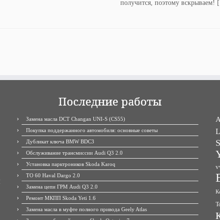
получится, поэтому вскрываем! 
Последние работы
A
Замена масла DCT Changan UNI-S (CS55)
Покупка поддержанного автомобиля: основные советы
L
S
Дубликат ключа BMW BDC3
Y
Обслуживание трансмиссии Audi Q3 2.0
Установка парктроников Skoda Karoq
v
ТО 60 Haval Dargo 2.0
М
Замена цепи ГРМ Audi Q3 2.0
К
Ремонт МКПП Skoda Yeti 1.6
Т
Замена масла в муфте полного привода Geely Atlas