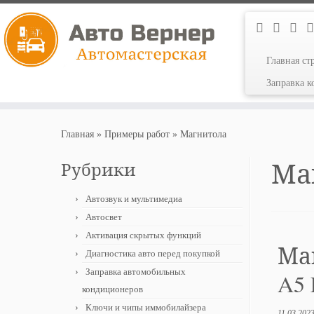
Главная ст
Заправка 
Перейти
к
Главная
»
Примеры работ
»
Магнитола
содержимому
Ма
Рубрики
Автозвук и мультимедиа
Автосвет
Активация скрытых функций
Маг
Диагностика авто перед покупкой
Заправка автомобильных
A5 
кондиционеров
Ключи и чипы иммобилайзера
11.03.202