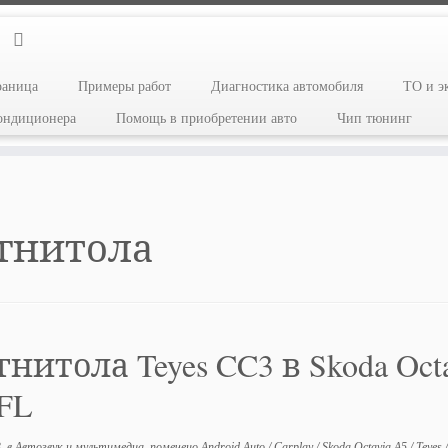
раница
Примеры работ
Диагностика автомобиля
ТО и э
кондиционера
Помощь в приобретении авто
Чип тюнинг
гнитола
нитола Teyes CC3 в Skoda Octa
FL
3
в
Автозвук и мультимедиа
помечено
Android Auto
/
Carplay
/
Skoda Octavia A5
/
Teyes