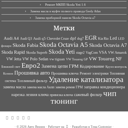
Ремонт МКПП Skoda Yeti 1.6
Замена масла в муфте полного привода Geely Atlas
Замена приборной панели Skoda Octavia a7
Метки
EGR
Led
Audi A4
dpf
Audi q5
dsg7
Kia Rio
Audi Q3
Chevrolet Cruze
LED
Skoda Octavia A5
Skoda Fabia
Skoda Octavia A7
фонари
Skoda Yeti
Skoda Rapid
VSA
Skoda Superb
VagCom
VW Amarok
stage2
VW Touareg NF
VW Jetta
VW Polo Sedan
vw tiguan
VW Touareg GP
Евро2
Замена цепи ГРМ
Кодирование
Ближний свет
Круиз контроль
Прошивка авто
Прошивка ключа
Ремонт электрики
Топливная
Ксенон
Удаление катализатора
Топливный фильтр
система
заправка кондиционера
замена масла
замена ремня ГРМ
замена масла Акпп
чип
сажевый фильтр
нарезка лезвия ключа
привязка ключа
тюнинг
·
© 2026
Авто Вернер
·
Работает на
·
Разработан в
Тема Customizr
·