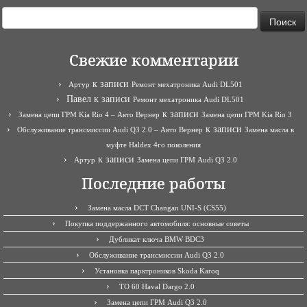
Найти:
Свежие комментарии
к записи
Артур
Ремонт мехатроника Audi DL501
Павел
к записи
Ремонт мехатроника Audi DL501
к записи
Замена цепи ГРМ Kia Rio 4 – Авто Вернер
Замена цепи ГРМ Kia Rio 3
к записи
Обслуживание трансмиссии Audi Q3 2.0 – Авто Вернер
Замена масла в
муфте Haldex 4го поколения
к записи
Артур
Замена цепи ГРМ Audi Q3 2.0
Последние работы
Замена масла DCT Changan UNI-S (CS55)
Покупка поддержанного автомобиля: основные советы
Дубликат ключа BMW BDC3
Обслуживание трансмиссии Audi Q3 2.0
Установка парктроников Skoda Karoq
ТО 60 Haval Dargo 2.0
Замена цепи ГРМ Audi Q3 2.0