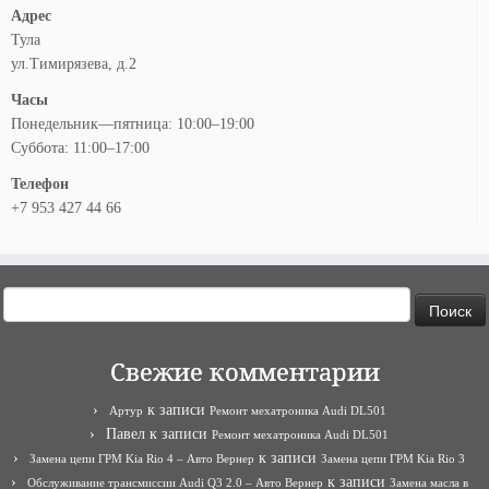
Адрес
Тула
ул.Тимирязева, д.2
Часы
Понедельник—пятница: 10:00–19:00
Суббота: 11:00–17:00
Телефон
+7 953 427 44 66
Найти:
Свежие комментарии
к записи
Артур
Ремонт мехатроника Audi DL501
Павел
к записи
Ремонт мехатроника Audi DL501
к записи
Замена цепи ГРМ Kia Rio 4 – Авто Вернер
Замена цепи ГРМ Kia Rio 3
к записи
Обслуживание трансмиссии Audi Q3 2.0 – Авто Вернер
Замена масла в