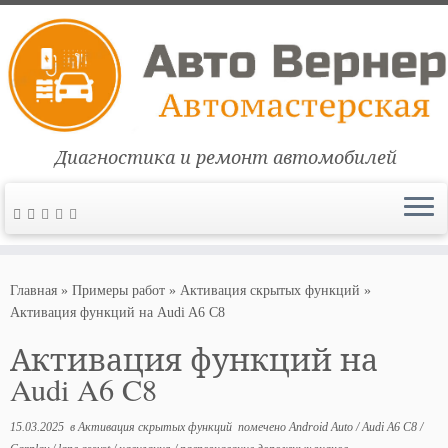
Диагностика и ремонт автомобилей
Перейти
к
Главная
»
Примеры работ
»
Активация скрытых функций
»
содержимому
Активация функций на Audi A6 C8
Активация функций на
Audi A6 C8
15.03.2025
в
Активация скрытых функций
помечено
Android Auto
/
Audi A6 C8
/