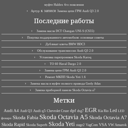
муфте Haldex 4го поколения
к записи
Артур
Замена цепи ГРМ Audi Q3 2.0
Последние работы
Замена масла DCT Changan UNI-S (CS55)
Покупка поддержанного автомобиля: основные советы
Дубликат ключа BMW BDC3
Обслуживание трансмиссии Audi Q3 2.0
Установка парктроников Skoda Karoq
ТО 60 Haval Dargo 2.0
Замена цепи ГРМ Audi Q3 2.0
Ремонт МКПП Skoda Yeti 1.6
Замена масла в муфте полного привода Geely Atlas
Замена приборной панели Skoda Octavia a7
Метки
EGR
Led
Audi A4
dpf
Audi q5
dsg7
Kia Rio
Audi Q3
Chevrolet Cruze
LED
Skoda Octavia A5
Skoda Fabia
Skoda Octavia A7
фонари
Skoda Yeti
Skoda Rapid
VSA
Skoda Superb
VagCom
VW Amarok
stage2