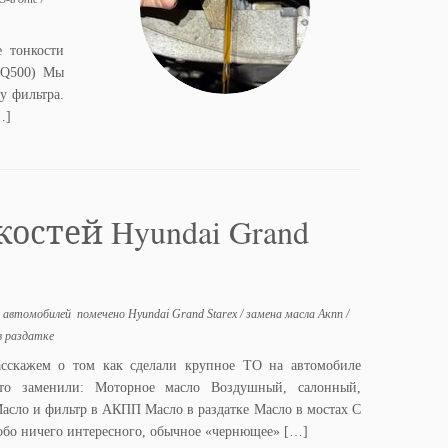
 тонкости
(DQ500) Мы
у фильтра.
…]
остей Hyundai Grand
е автомобилей
помечено
Hyundai Grand Starex
/
замена масла Акпп
/
в раздатке
асскажем о том как сделали крупное ТО на автомобиле
Что заменили: Моторное масло Воздушный, салонный,
асло и фильтр в АКПП Масло в раздатке Масло в мостах С
обо ничего интересного, обычное «чернющее» […]