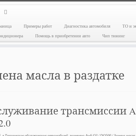
раница
Примеры работ
Диагностика автомобиля
ТО и э
кондиционера
Помощь в приобретении авто
Чип тюнинг
мена масла в раздатке
служивание трансмиссии A
2.0
6
в
Техническое обслуживание автомобилей
помечено
Audi Q3
/
DQ500
/
Замена масла 