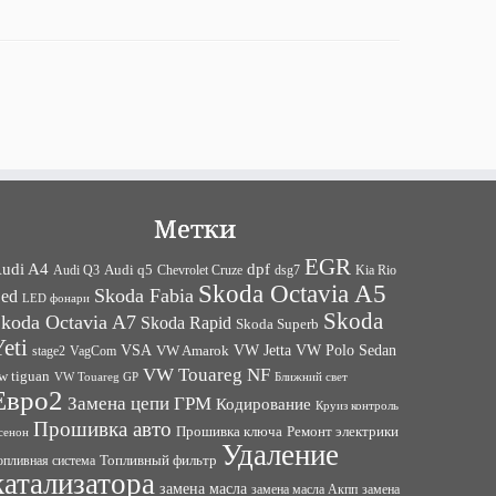
Метки
EGR
udi A4
dpf
Audi q5
dsg7
Kia Rio
Audi Q3
Chevrolet Cruze
Skoda Octavia A5
Skoda Fabia
ed
LED фонари
Skoda
koda Octavia A7
Skoda Rapid
Skoda Superb
eti
VW Jetta
VW Polo Sedan
VSA
VagCom
VW Amarok
stage2
VW Touareg NF
w tiguan
VW Touareg GP
Ближний свет
Евро2
Замена цепи ГРМ
Кодирование
Круиз контроль
Прошивка авто
Прошивка ключа
Ремонт электрики
сенон
Удаление
Топливный фильтр
опливная система
катализатора
замена масла
замена
замена масла Акпп