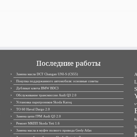
Последние работы
A
Замена масла DCT Changan UNI-S (CS55)
Покупка поддержанного автомобиля: основные советы
L
S
Дубликат ключа BMW BDC3
Y
Обслуживание трансмиссии Audi Q3 2.0
Установка парктроников Skoda Karoq
v
ТО 60 Haval Dargo 2.0
М
Замена цепи ГРМ Audi Q3 2.0
К
Ремонт МКПП Skoda Yeti 1.6
Т
Замена масла в муфте полного привода Geely Atlas