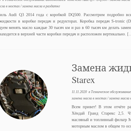
сла в мостах
/
замена масла в раздатке
иль Audi Q3 2014 года с коробкой DQ500. Рассмотрим подробно все
жидкости в коробке передач и редукторах. Коробка передач S-tronic 
дуем менять масло каждые 30 тысяч км и раз в 60 тысяч км делать замен
находится в верхней части коробки передач и расположен вертикально. [
Замена жидк
Starex
11.11.2020
в
Техническое обслуживани
замена масла в мостах
/
замена масла 
Всем привет! В этом отчёте р
Хёндай Гранд Старекс 2,5. 
масляный и топливный фильтр М
моторным маслом в общем то ос