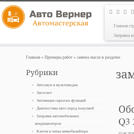
Главная ст
Заправка 
Перейти
к
Главная
»
Примеры работ
»
замена масла в раздатке
содержимому
за
Рубрики
Автозвук и мультимедиа
Автосвет
Активация скрытых функций
Об
Диагностика авто перед покупкой
Заправка автомобильных
Q3 
кондиционеров
Ключи и чипы иммобилайзера
02.06.202