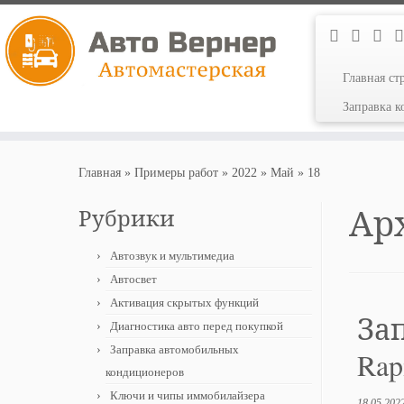
Главная ст
Заправка 
Перейти
к
Главная
»
Примеры работ
»
2022
»
Май
»
18
содержимому
Ар
Рубрики
Автозвук и мультимедиа
Автосвет
Активация скрытых функций
За
Диагностика авто перед покупкой
Заправка автомобильных
Rap
кондиционеров
Ключи и чипы иммобилайзера
18.05.202