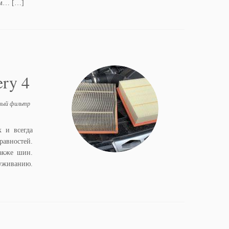
ом… […]
ry 4
ный фильтр
к и всегда
равностей.
также шин.
уживанию.