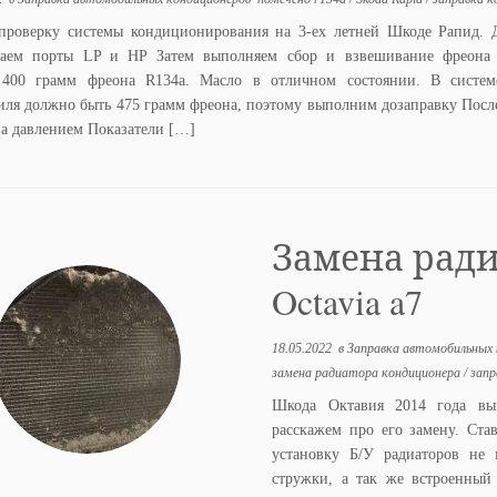
проверку системы кондиционирования на 3-ех летней Шкоде Рапид. 
аем порты LP и HP Затем выполняем сбор и взвешивание фреона 
 400 грамм фреона R134a. Масло в отличном состоянии. В систем
иля должно быть 475 грамм фреона, поэтому выполним дозаправку Посл
за давлением Показатели […]
Замена рад
Octavia a7
18.05.2022
в
Заправка автомобильных
замена радиатора кондиционера
/
запр
Шкода Октавия 2014 года вы
расскажем про его замену. Ста
установку Б/У радиаторов не 
стружки, а так же встроенный