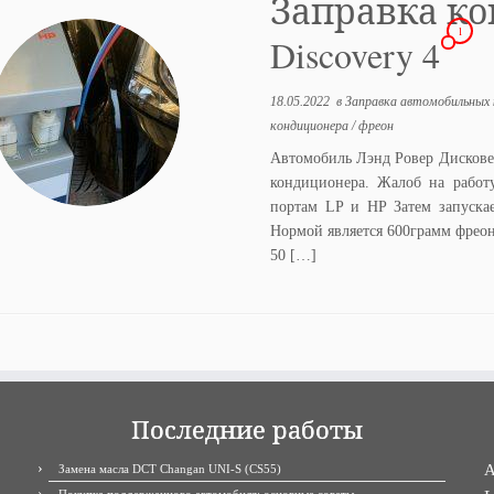
Заправка ко
1
Discovery 4
18.05.2022
в
Заправка автомобильных
кондиционера
/
фреон
Автомобиль Лэнд Ровер Дисковер
кондиционера. Жалоб на работ
портам LP и HP Затем запуска
Нормой является 600грамм фреон
50 […]
Последние работы
A
Замена масла DCT Changan UNI-S (CS55)