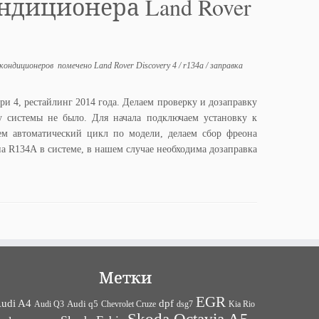
ндиционера Land Rover
 кондиционеров
помечено
Land Rover Discovery 4
/
r134a
/
заправка
и 4, рестайлинг 2014 года. Делаем проверку и дозаправку
у системы не было. Для начала подключаем установку к
ем автоматический цикл по модели, делаем сбор фреона
а R134A в системе, в нашем случае необходима дозаправка
Метки
EGR
udi A4
dpf
Audi q5
dsg7
Kia Rio
Audi Q3
Chevrolet Cruze