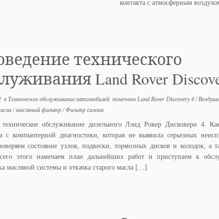
контакта с атмосферным воздух
оведение технического
луживания Land Rover Discove
2
в
Техническое обслуживание автомобилей
помечено
Land Rover Discovery 4
/
Воздуш
масла
/
масляный фильтр
/
Фильтр салона
 техническое обслуживание дизельного Лэнд Ровер Дисковери 4. Ка
м с компьютерной диагностики, которая не выявила серьезных неисп
роверяем состояние узлов, подвески, тормозных дисков и колодок, а 
сего этого намечаем план дальнейших работ и приступаем к обсл
а масляной системы и откачка старого масла […]