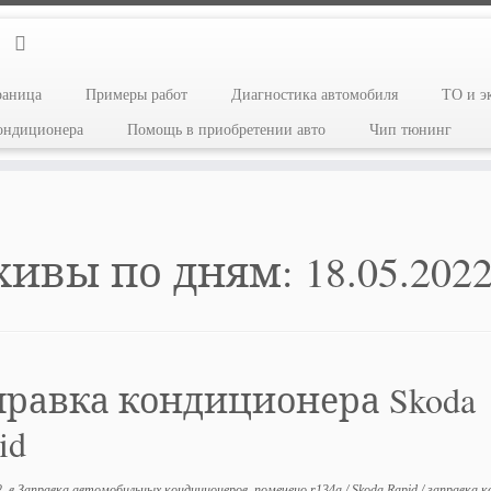
раница
Примеры работ
Диагностика автомобиля
ТО и э
кондиционера
Помощь в приобретении авто
Чип тюнинг
хивы по дням:
18.05.202
правка кондиционера Skoda
id
2
в
Заправка автомобильных кондиционеров
помечено
r134a
/
Skoda Rapid
/
заправка к