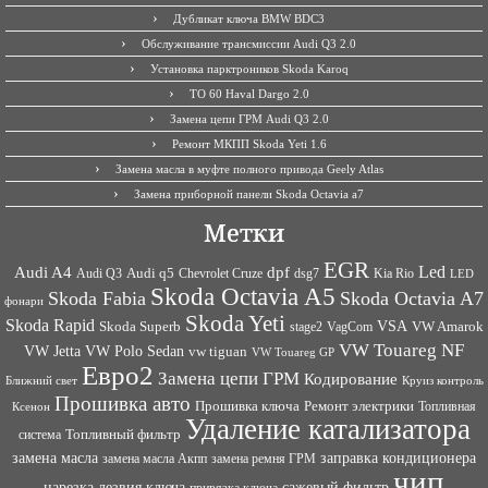
Дубликат ключа BMW BDC3
Обслуживание трансмиссии Audi Q3 2.0
Установка парктроников Skoda Karoq
ТО 60 Haval Dargo 2.0
Замена цепи ГРМ Audi Q3 2.0
Ремонт МКПП Skoda Yeti 1.6
Замена масла в муфте полного привода Geely Atlas
Замена приборной панели Skoda Octavia a7
Метки
EGR
Led
Audi A4
dpf
Audi q5
dsg7
Kia Rio
Audi Q3
Chevrolet Cruze
LED
Skoda Octavia A5
Skoda Fabia
Skoda Octavia A7
фонари
Skoda Yeti
Skoda Rapid
VSA
Skoda Superb
VagCom
VW Amarok
stage2
VW Touareg NF
VW Jetta
VW Polo Sedan
vw tiguan
VW Touareg GP
Евро2
Замена цепи ГРМ
Кодирование
Ближний свет
Круиз контроль
Прошивка авто
Прошивка ключа
Ремонт электрики
Топливная
Ксенон
Удаление катализатора
Топливный фильтр
система
заправка кондиционера
замена масла
замена ремня ГРМ
замена масла Акпп
чип
сажевый фильтр
нарезка лезвия ключа
привязка ключа