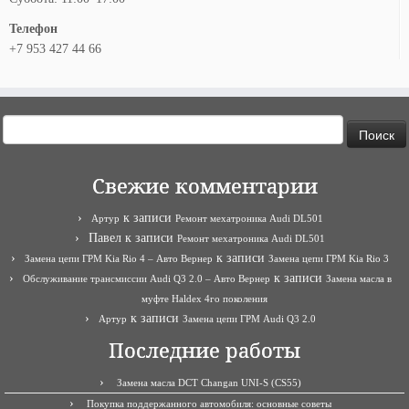
Телефон
+7 953 427 44 66
Найти:
Свежие комментарии
к записи
Артур
Ремонт мехатроника Audi DL501
Павел
к записи
Ремонт мехатроника Audi DL501
к записи
Замена цепи ГРМ Kia Rio 4 – Авто Вернер
Замена цепи ГРМ Kia Rio 3
к записи
Обслуживание трансмиссии Audi Q3 2.0 – Авто Вернер
Замена масла в
муфте Haldex 4го поколения
к записи
Артур
Замена цепи ГРМ Audi Q3 2.0
Последние работы
Замена масла DCT Changan UNI-S (CS55)
Покупка поддержанного автомобиля: основные советы