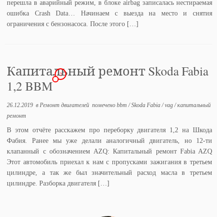
перешла в аварийный режим, в блоке airbag записалась нестираемая
ошибка Crash Data… Начинаем с выезда на место и снятия
ограничения с бензонасоса. После этого […]
Капитальный ремонт Skoda Fabia
2
1,2 BBM
26.12.2019
в
Ремонт двигателей
помечено
bbm
/
Skoda Fabia
/
vag
/
капитальный
ремонт
В этом отчёте расскажем про переборку двигателя 1,2 на Шкода
Фабия. Ранее мы уже делали аналогичный двигатель, но 12-ти
клапанный с обозначением AZQ: Капитальный ремонт Fabia AZQ
Этот автомобиль приехал к нам с пропусками зажигания в третьем
цилиндре, а так же был значительный расход масла в третьем
цилиндре. Разборка двигателя […]