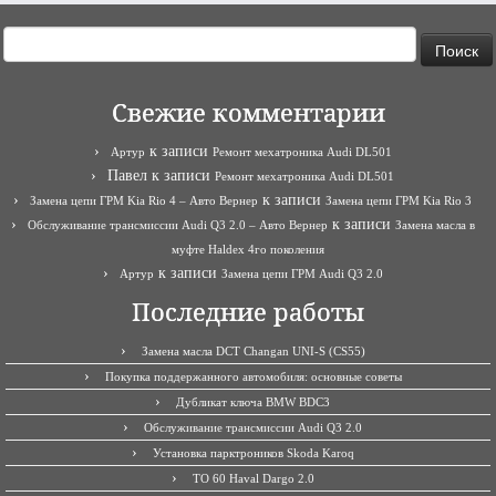
Найти:
Свежие комментарии
к записи
Артур
Ремонт мехатроника Audi DL501
Павел
к записи
Ремонт мехатроника Audi DL501
к записи
Замена цепи ГРМ Kia Rio 4 – Авто Вернер
Замена цепи ГРМ Kia Rio 3
к записи
Обслуживание трансмиссии Audi Q3 2.0 – Авто Вернер
Замена масла в
муфте Haldex 4го поколения
к записи
Артур
Замена цепи ГРМ Audi Q3 2.0
Последние работы
Замена масла DCT Changan UNI-S (CS55)
Покупка поддержанного автомобиля: основные советы
Дубликат ключа BMW BDC3
Обслуживание трансмиссии Audi Q3 2.0
Установка парктроников Skoda Karoq
ТО 60 Haval Dargo 2.0