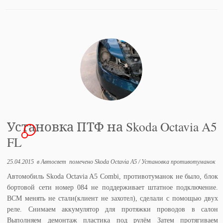
Установка ПТФ на Skoda Octavia A5
1
FL
25.04.2015
в
Автосвет
помечено
Skoda Octavia A5
/
Установка противотуманок
Автомобиль Skoda Octavia A5 Combi, противотуманок не было, блок
бортовой сети номер 084 не поддерживает штатное подключение.
BCM менять не стали(клиент не захотел), сделали с помощью двух
реле. Снимаем аккумулятор для протяжки проводов в салон
Выполняем демонтаж пластика под рулём Затем протягиваем