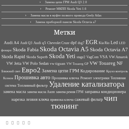
Замена цепи ГРМ Audi Q3 2.0
Ремонт МКПП Skoda Yeti 1.6
Замена масла в муфте полного привода Geely Atlas
Замена приборной панели Skoda Octavia a7
Метки
EGR
Led
Audi A4
dpf
Audi q5
dsg7
Kia Rio
Audi Q3
Chevrolet Cruze
LED
Skoda Octavia A5
Skoda Fabia
Skoda Octavia A7
фонари
Skoda Yeti
Skoda Rapid
VSA
Skoda Superb
VagCom
VW Amarok
stage2
VW Touareg NF
VW Jetta
VW Polo Sedan
vw tiguan
VW Touareg GP
Евро2
Замена цепи ГРМ
Кодирование
Ближний свет
Круиз контроль
Прошивка авто
Прошивка ключа
Ремонт электрики
Топливная
Ксенон
Удаление катализатора
Топливный фильтр
система
заправка кондиционера
замена масла
замена ремня ГРМ
замена масла Акпп
чип
сажевый фильтр
нарезка лезвия ключа
привязка ключа
тюнинг