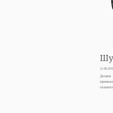
Шум
21.08.201
Делаем 
премиал
сильног