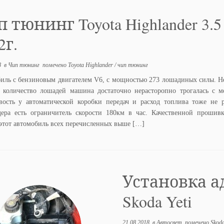
 тюнинг Toyota Highlander 3.5
2г.
8
в
Чип тюнинг
помечено
Toyota Highlander
/
чип тюнинг
иль с бензиновым двигателем V6, с мощностью 273 лошадиных силы. Н
 количество лошадей машина достаточно нерасторопно трогалась с м
вость у автоматической коробки передач и расход топлива тоже не 
дера есть ограничитель скорости 180км в час. Качественной проши
этот автомобиль всех перечисленных выше […]
Установка а
Skoda Yeti
21.08.2018
в
Автосвет
помечено
Skoda