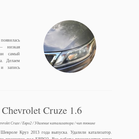
 появилась
 — низкая
ран самый
ра. Делаем
и запись
evrolet Cruze 1.6
evrolet Cruze
/
Евро2
/
Удаление катализатора
/
чип тюнинг
Шевроле Круз 2013 года выпуска. Удалили катализатор.