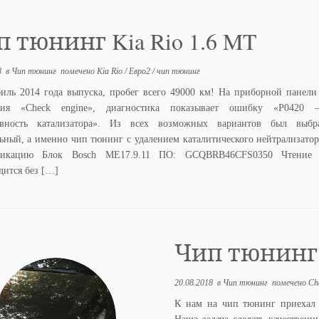
 тюнинг Kia Rio 1.6 MT
8
в
Чип тюнинг
помечено
Kia Rio
/
Евро2
/
чип тюнинг
иль 2014 года выпуска, пробег всего 49000 км! На приборной панели
ция «Check engine», диагностика показывает ошибку «P0420
ивность катализатора». Из всех возможных вариантов был выб
ьный, а именно чип тюнинг с удалением каталитического нейтрализато
фикацию Блок Bosch ME17.9.11 ПО: GCQBRB46CFS0350 Чтение 
дится без […]
Чип тюнинг Ch
20.08.2018
в
Чип тюнинг
помечено
Ch
К нам на чип тюнинг приехал 