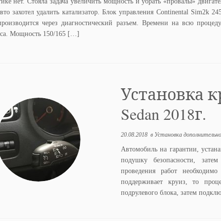
тике нет. Стояла задача увеличить мощность и убрать «провалы» двигате
вто захотел удалить катализатор. Блок управления Continental Sim2k 24
производится через диагностический разъем. Времени на всю процед
аса. Мощность 150/165 […]
Установка к
Sedan 2018г.
20.08.2018
в
Установка дополнительн
Автомобиль на гарантии, устан
подушку безопасности, зате
проведения работ необходимо
поддерживает круиз, то проц
подрулевого блока, затем подкл