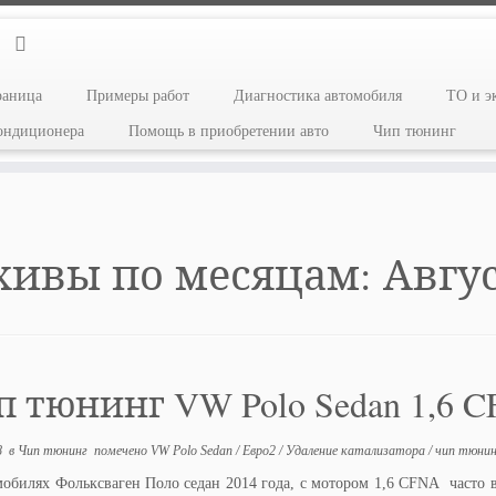
раница
Примеры работ
Диагностика автомобиля
ТО и э
кондиционера
Помощь в приобретении авто
Чип тюнинг
хивы по месяцам:
Авгус
 тюнинг VW Polo Sedan 1,6 
8
в
Чип тюнинг
помечено
VW Polo Sedan
/
Евро2
/
Удаление катализатора
/
чип тюнин
мобилях Фольксваген Поло седан 2014 года, с мотором 1,6 CFNA часто в