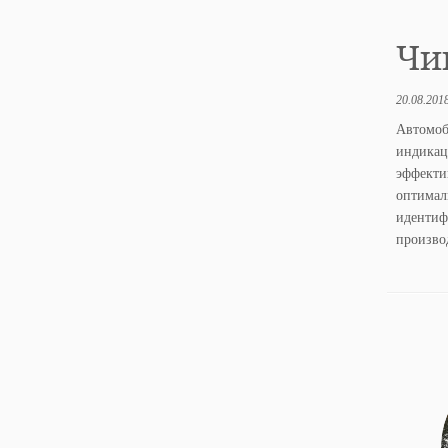
Чип
20.08.201
Автомоб
индика
эффект
оптимал
иденти
произво