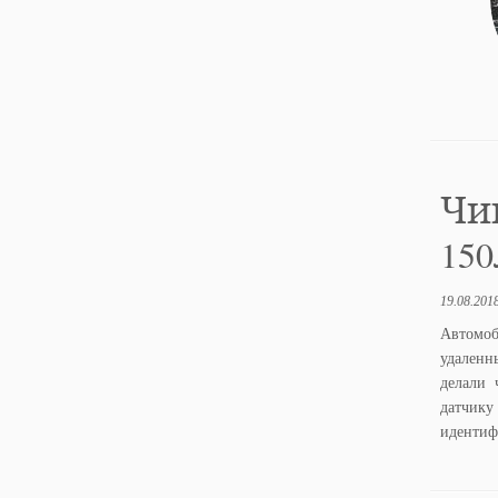
Чип
150
19.08.201
Автомоб
удаленн
делали 
датчику
идентиф