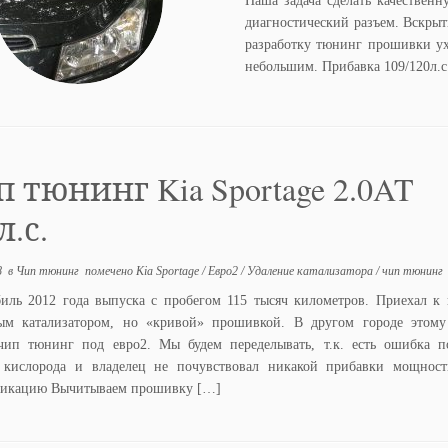
Наша задача сделать качествен
диагностический разъем. Вскрыт
разработку тюнинг прошивки ух
небольшим. Прибавка 109/120л.с
 тюнинг Kia Sportage 2.0AT
л.с.
8
в
Чип тюнинг
помечено
Kia Sportage
/
Евро2
/
Удаление катализатора
/
чип тюнинг
иль 2012 года выпуска с пробегом 115 тысяч километров. Приехал к
ым катализатором, но «кривой» прошивкой. В другом городе этому
чип тюнинг под евро2. Мы будем переделывать, т.к. есть ошибка п
 кислорода и владелец не почувствовал никакой прибавки мощност
икацию Вычитываем прошивку […]