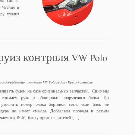
ля. Так же
5 Чтение и
уру уходит
руиз контроля VW Polo
ого оборудования
помечено
VW Polo Sedan
/
Круиз контроль
авливать будем на базе оригинальных запчастей. Снимаем
м снимаем руль и облицовки подрулевого блока. До
 уточнить номер блока бортовой сети, если блок не
едура не имеет смысла. Добавляем провода в разъем
ючаемся к BCM, блоку предохранителей […]