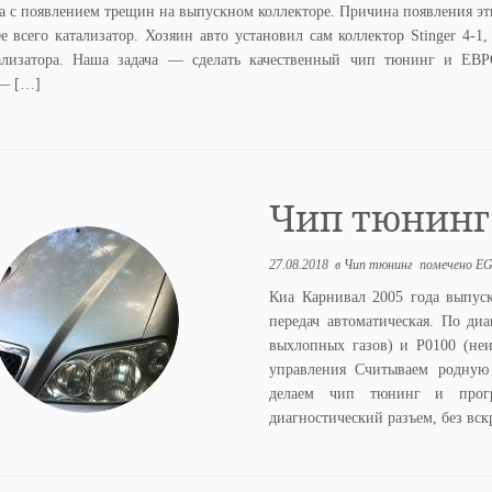
а с появлением трещин на выпускном коллекторе. Причина появления э
е всего катализатор. Хозяин авто установил сам коллектор Stinger 4-1,
ализатора. Наша задача — сделать качественный чип тюнинг и ЕВР
 — […]
Чип тюнинг Ki
27.08.2018
в
Чип тюнинг
помечено
E
Киа Карнивал 2005 года выпуск
передач автоматическая. По ди
выхлопных газов) и P0100 (не
управления Считываем родную 
делаем чип тюнинг и прогр
диагностический разъем, без вс