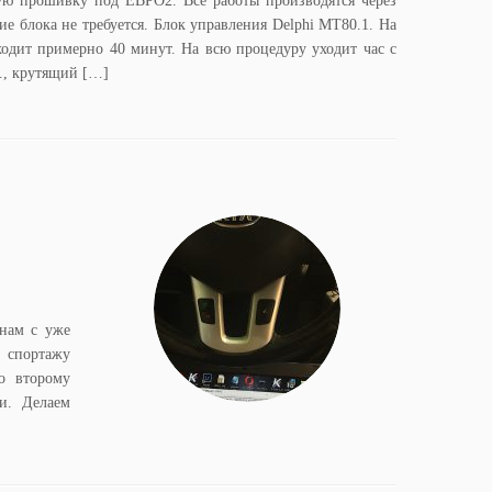
ную прошивку под ЕВРО2. Все работы производятся через
ие блока не требуется. Блок управления Delphi MT80.1. На
одит примерно 40 минут. На всю процедуру уходит час с
., крутящий […]
 нам с уже
 спортажу
о второму
и. Делаем