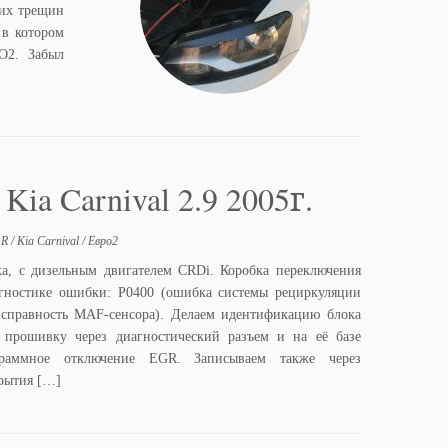
тих трещин
 в котором
О2. Забыл
a Carnival 2.9 2005г.
GR
/
Kia Carnival
/
Евро2
а, с дизельным двигателем CRDi. Коробка переключения
агностике ошибки: P0400 (ошибка системы рециркуляции
исправность MAF-сенсора). Делаем идентификацию блока
прошивку через диагностический разъем и на её базе
аммное отключение EGR. Записываем также через
крытия […]