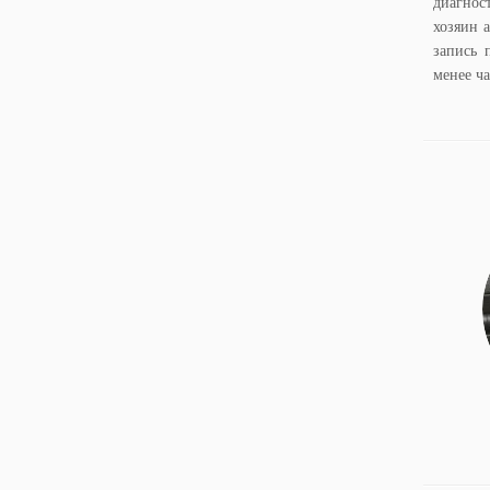
диагнос
хозяин а
запись 
менее ч