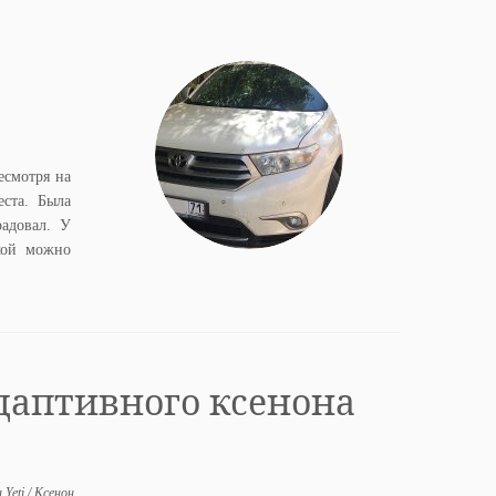
есмотря на
еста. Была
радовал. У
вкой можно
даптивного ксенона
 Yeti
/
Ксенон