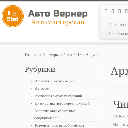
Главная ст
Заправка 
Перейти
к
Главная
»
Примеры работ
»
2018
»
Август
содержимому
Ар
Рубрики
Автозвук и мультимедиа
Автосвет
Активация скрытых функций
Чип
Диагностика авто перед покупкой
Заправка автомобильных
29.08.201
кондиционеров
На авто
Ключи и чипы иммобилайзера