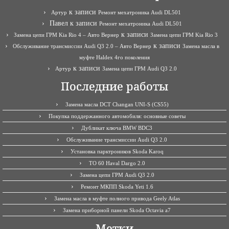
к записи
Артур
Ремонт мехатроника Audi DL501
Павел
к записи
Ремонт мехатроника Audi DL501
к записи
Замена цепи ГРМ Kia Rio 4 – Авто Вернер
Замена цепи ГРМ Kia Rio 3
к записи
Обслуживание трансмиссии Audi Q3 2.0 – Авто Вернер
Замена масла в
муфте Haldex 4го поколения
к записи
Артур
Замена цепи ГРМ Audi Q3 2.0
Последние работы
Замена масла DCT Changan UNI-S (CS55)
Покупка поддержанного автомобиля: основные советы
Дубликат ключа BMW BDC3
Обслуживание трансмиссии Audi Q3 2.0
Установка парктроников Skoda Karoq
ТО 60 Haval Dargo 2.0
Замена цепи ГРМ Audi Q3 2.0
Ремонт МКПП Skoda Yeti 1.6
Замена масла в муфте полного привода Geely Atlas
Замена приборной панели Skoda Octavia a7
Метки