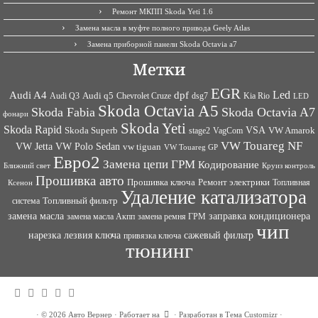
Ремонт МКПП Skoda Yeti 1.6
Замена масла в муфте полного привода Geely Atlas
Замена приборной панели Skoda Octavia a7
Метки
EGR
Led
Audi A4
dpf
Audi q5
dsg7
Kia Rio
Audi Q3
Chevrolet Cruze
LED
Skoda Octavia A5
Skoda Fabia
Skoda Octavia A7
фонари
Skoda Yeti
Skoda Rapid
VSA
Skoda Superb
VagCom
VW Amarok
stage2
VW Touareg NF
VW Jetta
VW Polo Sedan
vw tiguan
VW Touareg GP
Евро2
Замена цепи ГРМ
Кодирование
Ближний свет
Круиз контроль
Прошивка авто
Прошивка ключа
Ремонт электрики
Топливная
Ксенон
Удаление катализатора
Топливный фильтр
система
заправка кондиционера
замена масла
замена ремня ГРМ
замена масла Акпп
чип
сажевый фильтр
нарезка лезвия ключа
привязка ключа
тюнинг
·
© 2026
Авто Вернер
·
Работает на
·
Разработан в
Тема Customizr
·