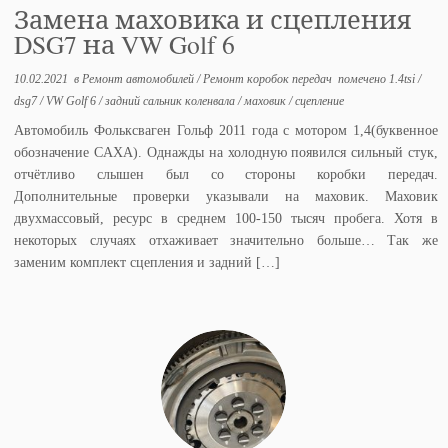
Замена маховика и сцепления
DSG7 на VW Golf 6
10.02.2021
в
Ремонт автомобилей
/
Ремонт коробок передач
помечено
1.4tsi
/
dsg7
/
VW Golf 6
/
задний сальник коленвала
/
маховик
/
сцепление
Автомобиль Фольксваген Гольф 2011 года с мотором 1,4(буквенное
обозначение CAXA). Однажды на холодную появился сильный стук,
отчётливо слышен был со стороны коробки передач.
Дополнительные проверки указывали на маховик. Маховик
двухмассовый, ресурс в среднем 100-150 тысяч пробега. Хотя в
некоторых случаях отхаживает значительно больше… Так же
заменим комплект сцепления и задний […]