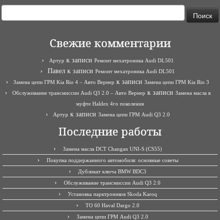
Найти:
Свежие комментарии
к записи
Артур
Ремонт мехатроника Audi DL501
Павел
к записи
Ремонт мехатроника Audi DL501
к записи
Замена цепи ГРМ Kia Rio 4 – Авто Вернер
Замена цепи ГРМ Kia Rio 3
к записи
Обслуживание трансмиссии Audi Q3 2.0 – Авто Вернер
Замена масла в
муфте Haldex 4го поколения
к записи
Артур
Замена цепи ГРМ Audi Q3 2.0
Последние работы
Замена масла DCT Changan UNI-S (CS55)
Покупка поддержанного автомобиля: основные советы
Дубликат ключа BMW BDC3
Обслуживание трансмиссии Audi Q3 2.0
Установка парктроников Skoda Karoq
ТО 60 Haval Dargo 2.0
Замена цепи ГРМ Audi Q3 2.0