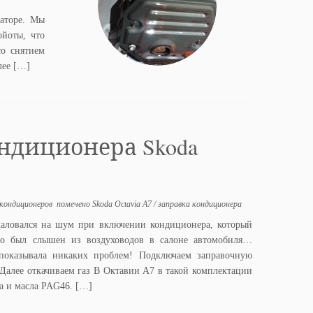
иаторе. Мы
ойоты, что
со снятием
лее […]
ндиционера Skoda
 кондиционеров
помечено
Skoda Octavia A7
/
заправка кондиционера
жаловался на шум при включении кондиционера, который
во был слышен из воздуховодов в салоне автомобиля…
показывала никаких проблем! Подключаем заправочную
 Далее откачиваем газ В Октавии А7 в такой комплектации
4a и масла PAG46. […]