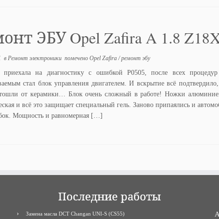
онт ЭБУ Opel Zafira A 1.8 Z18
1
в
Ремонт электроники
помечено
Opel Zafira
/
ремонт эбу
приехала на диагностику с ошибкой P0505, после всех процедур
ваемым стал блок управления двигателем. И вскрытие всё подтвердило,
тошли от керамики… Блок очень сложный в работе! Ножки алюминиев
еская и всё это защищает специальный гель. Заново припаялись и автомо
бок. Мощность и равномерная […]
Последние работы
A
Замена масла DCT Changan UNI-S (CS55)