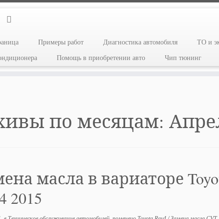
раница
Примеры работ
Диагностика автомобиля
ТО и э
кондиционера
Помощь в приобретении авто
Чип тюнинг
хивы по месяцам:
Апре
ена масла в вариаторе Toyo
4 2015
1
в
Техническое обслуживание автомобилей
помечено
Toyota Rav4
/
Замена масла CVT