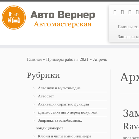
Главная ст
Заправка 
Перейти
к
Главная
»
Примеры работ
»
2021
»
Апрель
содержимому
Ар
Рубрики
Автозвук и мультимедиа
Автосвет
Активация скрытых функций
Зам
Диагностика авто перед покупкой
Заправка автомобильных
Rav
кондиционеров
Ключи и чипы иммобилайзера
08.04.202