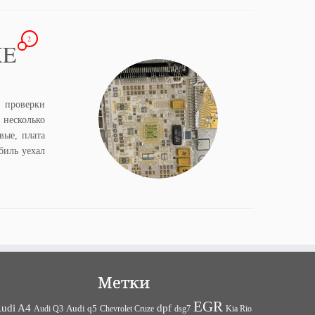
2
XE
 проверки
 несколько
ые, плата
биль уехал
Метки
EGR
udi A4
dpf
Audi q5
dsg7
Kia Rio
Audi Q3
Chevrolet Cruze