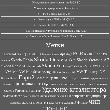
Обслуживание трансмиссии Audi Q3 2.0
Установка парктроников Skoda Karoq
ТО 60 Haval Dargo 2.0
Замена цепи ГРМ Audi Q3 2.0
Ремонт МКПП Skoda Yeti 1.6
Замена масла в муфте полного привода Geely Atlas
Замена приборной панели Skoda Octavia a7
Метки
EGR
Led
Audi A4
dpf
Audi q5
dsg7
Kia Rio
Audi Q3
Chevrolet Cruze
LED
Skoda Octavia A5
Skoda Fabia
Skoda Octavia A7
фонари
Skoda Yeti
Skoda Rapid
VSA
Skoda Superb
VagCom
VW Amarok
stage2
VW Touareg NF
VW Jetta
VW Polo Sedan
vw tiguan
VW Touareg GP
Евро2
Замена цепи ГРМ
Кодирование
Ближний свет
Круиз контроль
Прошивка авто
Прошивка ключа
Ремонт электрики
Топливная
Ксенон
Удаление катализатора
Топливный фильтр
система
заправка кондиционера
замена масла
замена ремня ГРМ
замена масла Акпп
чип
сажевый фильтр
нарезка лезвия ключа
привязка ключа
тюнинг