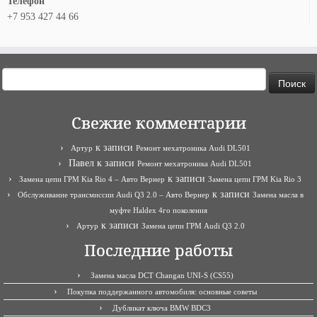
Телефон
+7 953 427 44 66
Найти:
Свежие комментарии
к записи
Артур
Ремонт мехатроника Audi DL501
Павел
к записи
Ремонт мехатроника Audi DL501
к записи
Замена цепи ГРМ Kia Rio 4 – Авто Вернер
Замена цепи ГРМ Kia Rio 3
к записи
Обслуживание трансмиссии Audi Q3 2.0 – Авто Вернер
Замена масла в
муфте Haldex 4го поколения
к записи
Артур
Замена цепи ГРМ Audi Q3 2.0
Последние работы
Замена масла DCT Changan UNI-S (CS55)
Покупка поддержанного автомобиля: основные советы
Дубликат ключа BMW BDC3