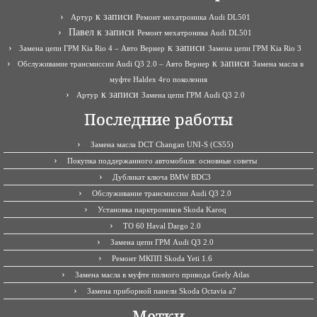
к записи
Артур
Ремонт мехатроника Audi DL501
Павел
к записи
Ремонт мехатроника Audi DL501
к записи
Замена цепи ГРМ Kia Rio 4 – Авто Вернер
Замена цепи ГРМ Kia Rio 3
к записи
Обслуживание трансмиссии Audi Q3 2.0 – Авто Вернер
Замена масла в
муфте Haldex 4го поколения
к записи
Артур
Замена цепи ГРМ Audi Q3 2.0
Последние работы
Замена масла DCT Changan UNI-S (CS55)
Покупка поддержанного автомобиля: основные советы
Дубликат ключа BMW BDC3
Обслуживание трансмиссии Audi Q3 2.0
Установка парктроников Skoda Karoq
ТО 60 Haval Dargo 2.0
Замена цепи ГРМ Audi Q3 2.0
Ремонт МКПП Skoda Yeti 1.6
Замена масла в муфте полного привода Geely Atlas
Замена приборной панели Skoda Octavia a7
Метки