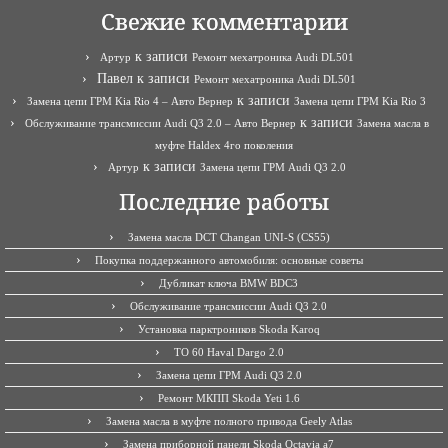
Свежие комментарии
к записи
Артур
Ремонт мехатроника Audi DL501
Павел
к записи
Ремонт мехатроника Audi DL501
к записи
Замена цепи ГРМ Kia Rio 4 – Авто Вернер
Замена цепи ГРМ Kia Rio 3
к записи
Обслуживание трансмиссии Audi Q3 2.0 – Авто Вернер
Замена масла в
муфте Haldex 4го поколения
к записи
Артур
Замена цепи ГРМ Audi Q3 2.0
Последние работы
Замена масла DCT Changan UNI-S (CS55)
Покупка поддержанного автомобиля: основные советы
Дубликат ключа BMW BDC3
Обслуживание трансмиссии Audi Q3 2.0
Установка парктроников Skoda Karoq
ТО 60 Haval Dargo 2.0
Замена цепи ГРМ Audi Q3 2.0
Ремонт МКПП Skoda Yeti 1.6
Замена масла в муфте полного привода Geely Atlas
Замена приборной панели Skoda Octavia a7