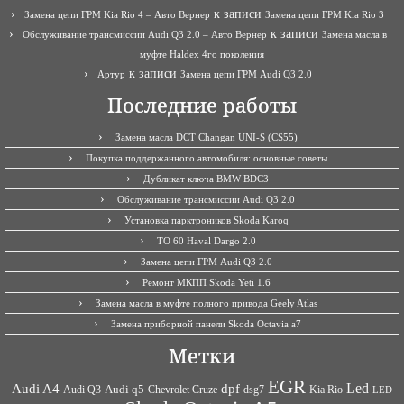
к записи
Замена цепи ГРМ Kia Rio 4 – Авто Вернер
Замена цепи ГРМ Kia Rio 3
к записи
Обслуживание трансмиссии Audi Q3 2.0 – Авто Вернер
Замена масла в
муфте Haldex 4го поколения
к записи
Артур
Замена цепи ГРМ Audi Q3 2.0
Последние работы
Замена масла DCT Changan UNI-S (CS55)
Покупка поддержанного автомобиля: основные советы
Дубликат ключа BMW BDC3
Обслуживание трансмиссии Audi Q3 2.0
Установка парктроников Skoda Karoq
ТО 60 Haval Dargo 2.0
Замена цепи ГРМ Audi Q3 2.0
Ремонт МКПП Skoda Yeti 1.6
Замена масла в муфте полного привода Geely Atlas
Замена приборной панели Skoda Octavia a7
Метки
EGR
Led
Audi A4
dpf
Audi q5
dsg7
Kia Rio
Audi Q3
Chevrolet Cruze
LED