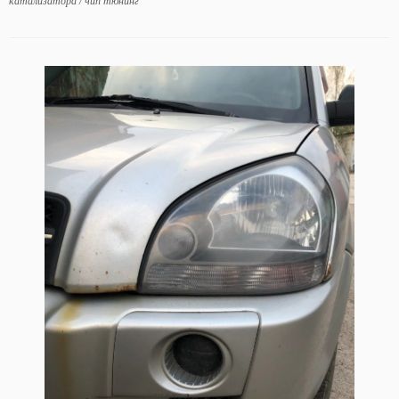
катализатора
/
чип тюнинг