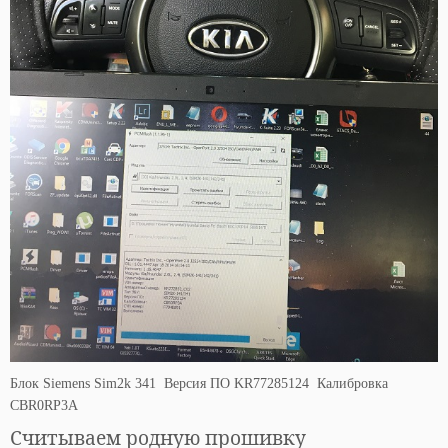
Блок Siemens Sim2k 341 Версия ПО KR77285124 Калибровка
CBR0RP3A
Считываем родную прошивку