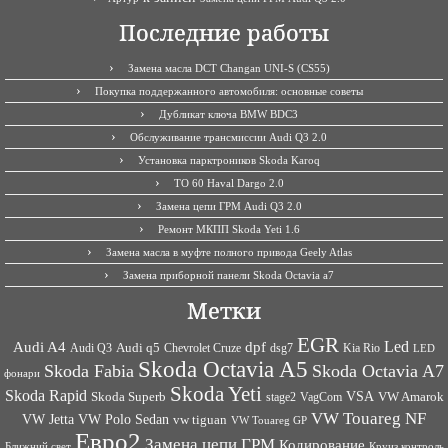
Последние работы
Замена масла DCT Changan UNI-S (CS55)
Покупка поддержанного автомобиля: основные советы
Дубликат ключа BMW BDC3
Обслуживание трансмиссии Audi Q3 2.0
Установка парктроников Skoda Karoq
ТО 60 Haval Dargo 2.0
Замена цепи ГРМ Audi Q3 2.0
Ремонт МКПП Skoda Yeti 1.6
Замена масла в муфте полного привода Geely Atlas
Замена приборной панели Skoda Octavia a7
Метки
EGR
Led
Audi A4
dpf
Audi q5
dsg7
Kia Rio
Audi Q3
Chevrolet Cruze
LED
Skoda Octavia A5
Skoda Fabia
Skoda Octavia A7
фонари
Skoda Yeti
Skoda Rapid
VSA
Skoda Superb
VagCom
VW Amarok
stage2
VW Touareg NF
VW Jetta
VW Polo Sedan
vw tiguan
VW Touareg GP
Евро2
Замена цепи ГРМ
Кодирование
Ближний свет
Круиз контроль