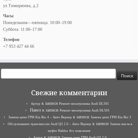
ул.Тимирязева, д.2
Часы
Понедельник—пятница: 10:00–19:00
Суббота: 11:00–17:00
Телефон
+7 953 427 44 66
Найти:
Свежие комментарии
к записи
Артур
Ремонт мехатроника Audi DL501
Павел
к записи
Ремонт мехатроника Audi DL501
к записи
Замена цепи ГРМ Kia Rio 4 – Авто Вернер
Замена цепи ГРМ Kia Rio 3
к записи
Обслуживание трансмиссии Audi Q3 2.0 – Авто Вернер
Замена масла в
муфте Haldex 4го поколения
к записи
Артур
Замена цепи ГРМ Audi Q3 2.0