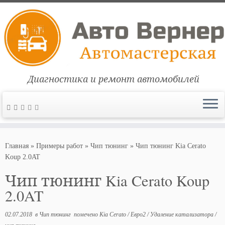
Диагностика и ремонт автомобилей
Перейти
к
Главная
»
Примеры работ
»
Чип тюнинг
»
Чип тюнинг Kia Cerato
содержимому
Koup 2.0AT
Чип тюнинг Kia Cerato Koup
2.0AT
02.07.2018
в
Чип тюнинг
помечено
Kia Cerato
/
Евро2
/
Удаление катализатора
/