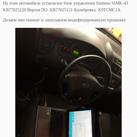
На этом автомобиле установлен блок управления Siemens SIMK-43
KR77025220 Версия ПО: KR77025121 Калибровка: K9TCMC1A
Делаем чип тюнинг и записываем модифицированную прошивку