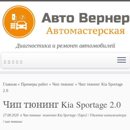
Диагностика и ремонт автомобилей
Перейти
к
Главная
»
Примеры работ
»
Чип тюнинг
»
Чип тюнинг Kia Sportage
содержимому
2.0
Чип тюнинг Kia Sportage 2.0
27.08.2020
в
Чип тюнинг
помечено
Kia Sportage
/
Евро2
/
Удаление катализатора
/
чип тюнинг