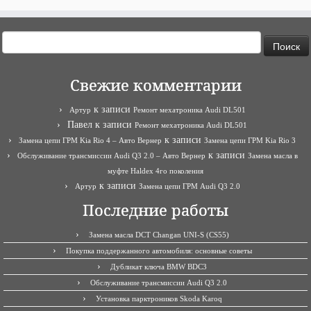
Найти:
Свежие комментарии
к записи
Артур
Ремонт мехатроника Audi DL501
Павел
к записи
Ремонт мехатроника Audi DL501
к записи
Замена цепи ГРМ Kia Rio 4 – Авто Вернер
Замена цепи ГРМ Kia Rio 3
к записи
Обслуживание трансмиссии Audi Q3 2.0 – Авто Вернер
Замена масла в
муфте Haldex 4го поколения
к записи
Артур
Замена цепи ГРМ Audi Q3 2.0
Последние работы
Замена масла DCT Changan UNI-S (CS55)
Покупка поддержанного автомобиля: основные советы
Дубликат ключа BMW BDC3
Обслуживание трансмиссии Audi Q3 2.0
Установка парктроников Skoda Karoq