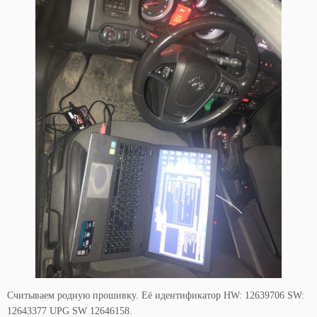
Считываем родную прошивку. Её идентификатор HW: 12639706 SW:
12643377 UPG SW 12646158.