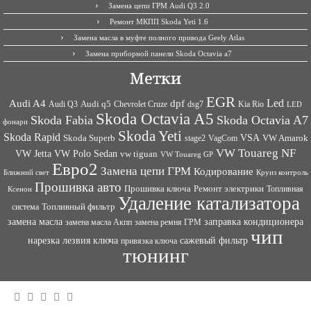
Замена цепи ГРМ Audi Q3 2.0
Ремонт МКПП Skoda Yeti 1.6
Замена масла в муфте полного привода Geely Atlas
Замена приборной панели Skoda Octavia a7
Метки
EGR
Led
Audi A4
dpf
Audi q5
dsg7
Kia Rio
Audi Q3
Chevrolet Cruze
LED
Skoda Octavia A5
Skoda Fabia
Skoda Octavia A7
фонари
Skoda Yeti
Skoda Rapid
VSA
Skoda Superb
VagCom
VW Amarok
stage2
VW Touareg NF
VW Jetta
VW Polo Sedan
vw tiguan
VW Touareg GP
Евро2
Замена цепи ГРМ
Кодирование
Ближний свет
Круиз контроль
Прошивка авто
Прошивка ключа
Ремонт электрики
Топливная
Ксенон
Удаление катализатора
Топливный фильтр
система
заправка кондиционера
замена масла
замена ремня ГРМ
замена масла Акпп
чип
сажевый фильтр
нарезка лезвия ключа
привязка ключа
тюнинг