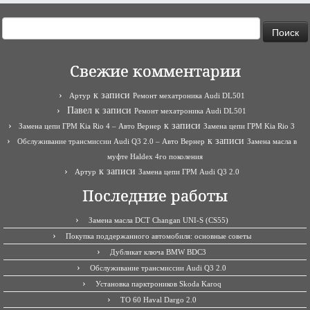
Найти:
Свежие комментарии
к записи
Артур
Ремонт мехатроника Audi DL501
Павел
к записи
Ремонт мехатроника Audi DL501
к записи
Замена цепи ГРМ Kia Rio 4 – Авто Вернер
Замена цепи ГРМ Kia Rio 3
к записи
Обслуживание трансмиссии Audi Q3 2.0 – Авто Вернер
Замена масла в
муфте Haldex 4го поколения
к записи
Артур
Замена цепи ГРМ Audi Q3 2.0
Последние работы
Замена масла DCT Changan UNI-S (CS55)
Покупка поддержанного автомобиля: основные советы
Дубликат ключа BMW BDC3
Обслуживание трансмиссии Audi Q3 2.0
Установка парктроников Skoda Karoq
ТО 60 Haval Dargo 2.0