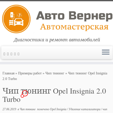
Диагностика и ремонт автомобилей
Перейти
к
Главная
»
Примеры работ
»
Чип тюнинг
»
Чип тюнинг Opel Insignia
содержимому
2.0 Turbo
Чип тюнинг Opel Insignia 2.0
2
Turbo
27.06.2019
в
Чип тюнинг
помечено
Opel Insignia
/
Удаление катализатора
/
чип