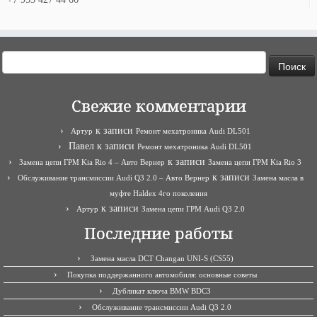
Найти:
Свежие комментарии
к записи
Артур
Ремонт мехатроника Audi DL501
Павел
к записи
Ремонт мехатроника Audi DL501
к записи
Замена цепи ГРМ Kia Rio 4 – Авто Вернер
Замена цепи ГРМ Kia Rio 3
к записи
Обслуживание трансмиссии Audi Q3 2.0 – Авто Вернер
Замена масла в
муфте Haldex 4го поколения
к записи
Артур
Замена цепи ГРМ Audi Q3 2.0
Последние работы
Замена масла DCT Changan UNI-S (CS55)
Покупка поддержанного автомобиля: основные советы
Дубликат ключа BMW BDC3
Обслуживание трансмиссии Audi Q3 2.0