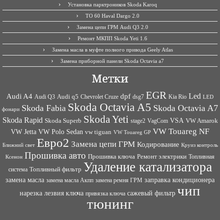
Установка парктроников Skoda Karoq
ТО 60 Haval Dargo 2.0
Замена цепи ГРМ Audi Q3 2.0
Ремонт МКПП Skoda Yeti 1.6
Замена масла в муфте полного привода Geely Atlas
Замена приборной панели Skoda Octavia a7
Метки
EGR
Led
Audi A4
dpf
Audi q5
dsg7
Kia Rio
Audi Q3
Chevrolet Cruze
LED
Skoda Octavia A5
Skoda Fabia
Skoda Octavia A7
фонари
Skoda Yeti
Skoda Rapid
VSA
Skoda Superb
VagCom
VW Amarok
stage2
VW Touareg NF
VW Jetta
VW Polo Sedan
vw tiguan
VW Touareg GP
Евро2
Замена цепи ГРМ
Кодирование
Ближний свет
Круиз контроль
Прошивка авто
Прошивка ключа
Ремонт электрики
Топливная
Ксенон
Удаление катализатора
Топливный фильтр
система
заправка кондиционера
замена масла
замена ремня ГРМ
замена масла Акпп
чип
сажевый фильтр
нарезка лезвия ключа
привязка ключа
тюнинг