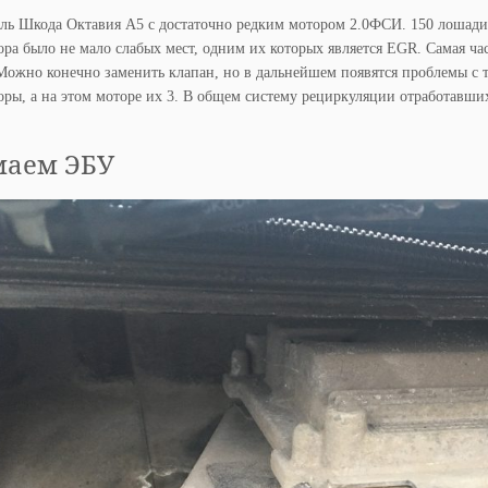
ль Шкода Октавия А5 с достаточно редким мотором 2.0ФСИ. 150 лошади
ора было не мало слабых мест, одним их которых является EGR. Самая ч
Можно конечно заменить клапан, но в дальнейшем появятся проблемы с т
оры, а на этом моторе их 3. В общем систему рециркуляции отработавших
аем ЭБУ