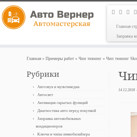
Главная ст
Заправка 
Перейти
к
Главная
»
Примеры работ
»
Чип тюнинг
»
Чип тюнинг Skod
содержимому
Чип
Рубрики
Автозвук и мультимедиа
14.12.2018
Автосвет
Активация скрытых функций
Диагностика авто перед покупкой
Заправка автомобильных
кондиционеров
Ключи и чипы иммобилайзера