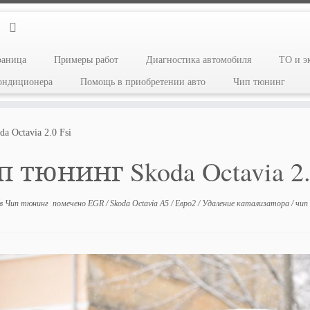
раница
Примеры работ
Диагностика автомобиля
ТО и э
кондиционера
Помощь в приобретении авто
Чип тюнинг
a Octavia 2.0 Fsi
 тюнинг Skoda Octavia 2.
в
Чип тюнинг
помечено
EGR
/
Skoda Octavia A5
/
Евро2
/
Удаление катализатора
/
чип