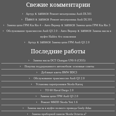
Свежие комментарии
к записи
Артур
Ремонт мехатроника Audi DL501
Павел
к записи
Ремонт мехатроника Audi DL501
к записи
Замена цепи ГРМ Kia Rio 4 – Авто Вернер
Замена цепи ГРМ Kia Rio 3
к записи
Обслуживание трансмиссии Audi Q3 2.0 – Авто Вернер
Замена масла в
муфте Haldex 4го поколения
к записи
Артур
Замена цепи ГРМ Audi Q3 2.0
Последние работы
Замена масла DCT Changan UNI-S (CS55)
Покупка поддержанного автомобиля: основные советы
Дубликат ключа BMW BDC3
Обслуживание трансмиссии Audi Q3 2.0
Установка парктроников Skoda Karoq
ТО 60 Haval Dargo 2.0
Замена цепи ГРМ Audi Q3 2.0
Ремонт МКПП Skoda Yeti 1.6
Замена масла в муфте полного привода Geely Atlas
Замена приборной панели Skoda Octavia a7