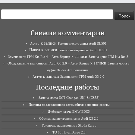
Найти:
Свежие комментарии
к записи
Артур
Ремонт мехатроника Audi DL501
Павел
к записи
Ремонт мехатроника Audi DL501
к записи
Замена цепи ГРМ Kia Rio 4 – Авто Вернер
Замена цепи ГРМ Kia Rio 3
к записи
Обслуживание трансмиссии Audi Q3 2.0 – Авто Вернер
Замена масла в
муфте Haldex 4го поколения
к записи
Артур
Замена цепи ГРМ Audi Q3 2.0
Последние работы
Замена масла DCT Changan UNI-S (CS55)
Покупка поддержанного автомобиля: основные советы
Дубликат ключа BMW BDC3
Обслуживание трансмиссии Audi Q3 2.0
Установка парктроников Skoda Karoq
ТО 60 Haval Dargo 2.0