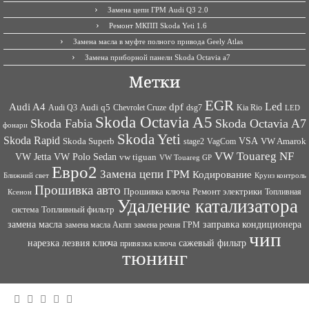
Замена цепи ГРМ Audi Q3 2.0
Ремонт МКПП Skoda Yeti 1.6
Замена масла в муфте полного привода Geely Atlas
Замена приборной панели Skoda Octavia a7
Метки
EGR
Led
Audi A4
dpf
Audi q5
dsg7
Kia Rio
Audi Q3
Chevrolet Cruze
LED
Skoda Octavia A5
Skoda Fabia
Skoda Octavia A7
фонари
Skoda Yeti
Skoda Rapid
VSA
Skoda Superb
VagCom
VW Amarok
stage2
VW Touareg NF
VW Jetta
VW Polo Sedan
vw tiguan
VW Touareg GP
Евро2
Замена цепи ГРМ
Кодирование
Ближний свет
Круиз контроль
Прошивка авто
Прошивка ключа
Ремонт электрики
Топливная
Ксенон
Удаление катализатора
Топливный фильтр
система
заправка кондиционера
замена масла
замена ремня ГРМ
замена масла Акпп
чип
сажевый фильтр
нарезка лезвия ключа
привязка ключа
тюнинг