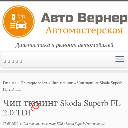
Диагностика и ремонт автомобилей
Перейти
к
Главная
»
Примеры работ
»
Чип тюнинг
»
Чип тюнинг Skoda Superb
содержимому
FL 2.0 TDI
Чип тюнинг Skoda Superb FL
2
2.0 TDI
27.08.2020
в
Чип тюнинг
помечено
EGR
/
Skoda Superb
/
чип тюнинг