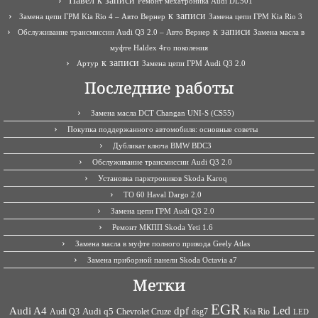
Павел
к записи
Ремонт мехатроника Audi DL501
к записи
Замена цепи ГРМ Kia Rio 4 – Авто Вернер
Замена цепи ГРМ Kia Rio 3
к записи
Обслуживание трансмиссии Audi Q3 2.0 – Авто Вернер
Замена масла в
муфте Haldex 4го поколения
к записи
Артур
Замена цепи ГРМ Audi Q3 2.0
Последние работы
Замена масла DCT Changan UNI-S (CS55)
Покупка поддержанного автомобиля: основные советы
Дубликат ключа BMW BDC3
Обслуживание трансмиссии Audi Q3 2.0
Установка парктроников Skoda Karoq
ТО 60 Haval Dargo 2.0
Замена цепи ГРМ Audi Q3 2.0
Ремонт МКПП Skoda Yeti 1.6
Замена масла в муфте полного привода Geely Atlas
Замена приборной панели Skoda Octavia a7
Метки
EGR
Led
Audi A4
dpf
Audi q5
dsg7
Kia Rio
Audi Q3
Chevrolet Cruze
LED