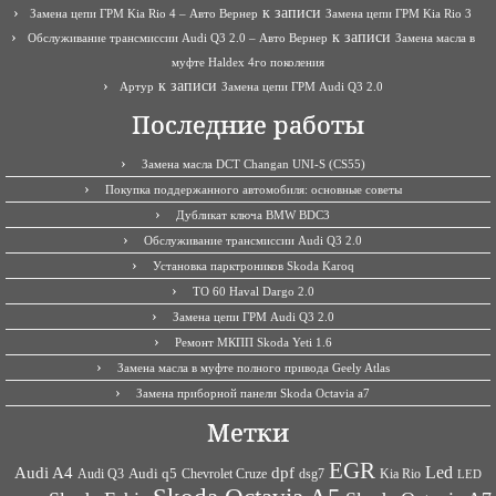
к записи
Замена цепи ГРМ Kia Rio 4 – Авто Вернер
Замена цепи ГРМ Kia Rio 3
к записи
Обслуживание трансмиссии Audi Q3 2.0 – Авто Вернер
Замена масла в
муфте Haldex 4го поколения
к записи
Артур
Замена цепи ГРМ Audi Q3 2.0
Последние работы
Замена масла DCT Changan UNI-S (CS55)
Покупка поддержанного автомобиля: основные советы
Дубликат ключа BMW BDC3
Обслуживание трансмиссии Audi Q3 2.0
Установка парктроников Skoda Karoq
ТО 60 Haval Dargo 2.0
Замена цепи ГРМ Audi Q3 2.0
Ремонт МКПП Skoda Yeti 1.6
Замена масла в муфте полного привода Geely Atlas
Замена приборной панели Skoda Octavia a7
Метки
EGR
Led
Audi A4
dpf
Audi q5
dsg7
Kia Rio
Audi Q3
Chevrolet Cruze
LED