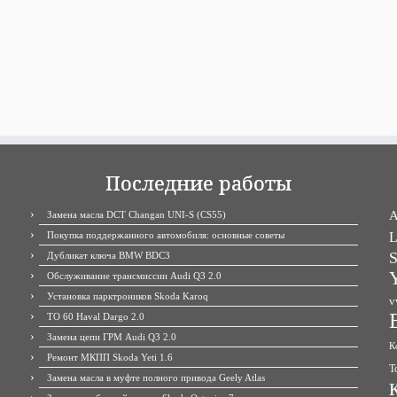
Последние работы
A
Замена масла DCT Changan UNI-S (CS55)
Покупка поддержанного автомобиля: основные советы
L
S
Дубликат ключа BMW BDC3
Y
Обслуживание трансмиссии Audi Q3 2.0
Установка парктроников Skoda Karoq
v
ТО 60 Haval Dargo 2.0
М
Замена цепи ГРМ Audi Q3 2.0
К
Ремонт МКПП Skoda Yeti 1.6
Т
Замена масла в муфте полного привода Geely Atlas