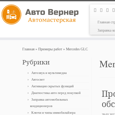
Главная ст
Заправка 
Перейти
к
Главная
»
Примеры работ
»
Mercedes GLC
содержимому
Mer
Рубрики
Автозвук и мультимедиа
Автосвет
Активация скрытых функций
Пр
Диагностика авто перед покупкой
Заправка автомобильных
обс
кондиционеров
Ключи и чипы иммобилайзера
29.03.202