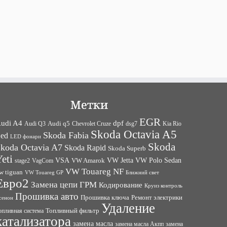
Метки
EGR
udi A4
dpf
Audi q5
dsg7
Kia Rio
Audi Q3
Chevrolet Cruze
Skoda Octavia A5
Skoda Fabia
ed
LED фонари
Skoda
koda Octavia A7
Skoda Rapid
Skoda Superb
eti
VW Jetta
VW Polo Sedan
VSA
VagCom
VW Amarok
stage2
VW Touareg NF
w tiguan
VW Touareg GP
Ближний свет
Евро2
Замена цепи ГРМ
Кодирование
Круиз контроль
Прошивка авто
Прошивка ключа
Ремонт электрики
сенон
Удаление
Топливный фильтр
опливная система
катализатора
замена масла
замена
замена масла Акпп